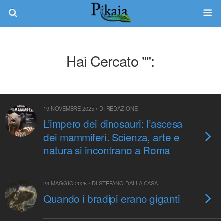
Hai Cercato "":
19 NOVEMBRE 2025 • DI REDAZIONE
L’impero dei dinosauri: l’ascesa
dei mammiferi. Scienza, arte e
natura si incontrano a Roma
23 MAGGIO 2025 • DI STEFANO DALLA CASA
Quando i bradipi erano giganti