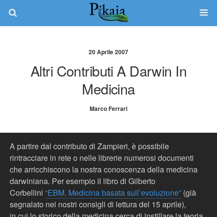
20 Aprile 2007
Altri Contributi A Darwin In
Medicina
Marco Ferrari
A partire dal contributo di Zampieri, è possibile
rintracciare in rete o nelle librerie numerosi documenti
che arricchiscono la nostra conoscenza della medicina
darwiniana. Per esempio il libro di Gilberto
Corbellini
“EBM. Medicina basata sull’evoluzione”
(già
segnalato nei nostri consigli di lettura del 15 aprile),
in cui lo storico della medicina cerca di instillare la teoria