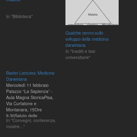
In "Biblioteca"
Qualche cenno sullo
sviluppo della medicina
darwiniana
In "Inediti e tesi
universitarie"
Baxter Lectures: Medicina
Darwiniana
Mercoledì 11 febbraio
Palazzo “La Sapienza” -
Aula Magna StoricaPisa,
Via Curtatone e
Montanara, 15Ore
9.30Saluto delle
In "Convegni, conferenze,
autoritàOre 9.45Gilberto
mostre..."
Corbellini, Dipartimento di
Medicina