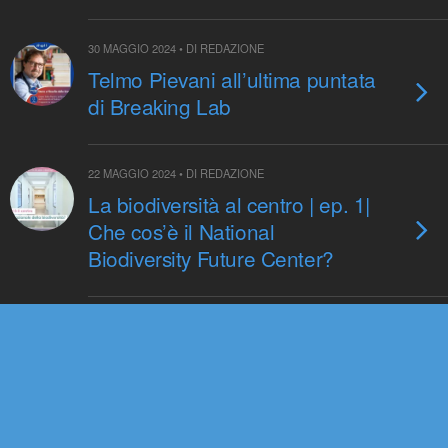
30 MAGGIO 2024 • DI REDAZIONE
Telmo Pievani all’ultima puntata
di Breaking Lab
22 MAGGIO 2024 • DI REDAZIONE
La biodiversità al centro | ep. 1|
Che cos’è il National
Biodiversity Future Center?
27 MARZO 2024 • DI REDAZIONE
L’evoluzione dell’evoluzione:
Telmo Pievani al Podcast dei
Curiosi