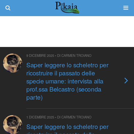
Categorie ›
Interviste
9 DICEMBRE 2025 • DI CARMEN TROIANO
Saper leggere lo scheletro per
ricostruire il passato delle
specie umane: intervista alla
prof.ssa Belcastro (seconda
parte)
1 DICEMBRE 2025 • DI CARMEN TROIANO
Saper leggere lo scheletro per