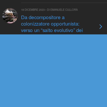
18 DICEMBRE 2023 • DI EMANUELE CULLORÀ
Da decompositore a
colonizzatore opportunista:
verso un “salto evolutivo” dei
funghi del genere Mycena?
13 NOVEMBRE 2023 • DI CARMEN TROIANO
Biodiversità, istruzione, ricerca,
musei accademici e società
tutta
7 SETTEMBRE 2023 • DI REDAZIONE
L’analisi del DNA antico getta
luce sulla storia di una specie