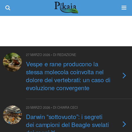
Categorie ›
Filogenesi E Sistematica
27 MARZO 2026 • DI REDAZIONE
Vespe e rane producono la
stessa molecola coinvolta nel
dolore dei vertebrati: un caso di
evoluzione convergente
23 MARZO 2026 • DI CHIARA CECI
Darwin “sottovuoto”: i segreti
dei campioni del Beagle svelati