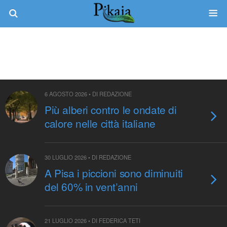
Categorie ›
Ecologia E Biodiversità
6 AGOSTO 2026 • DI REDAZIONE
Più alberi contro le ondate di
calore nelle città italiane
30 LUGLIO 2026 • DI REDAZIONE
A Pisa i piccioni sono diminuiti
del 60% in vent’anni
21 LUGLIO 2026 • DI FEDERICA TETI