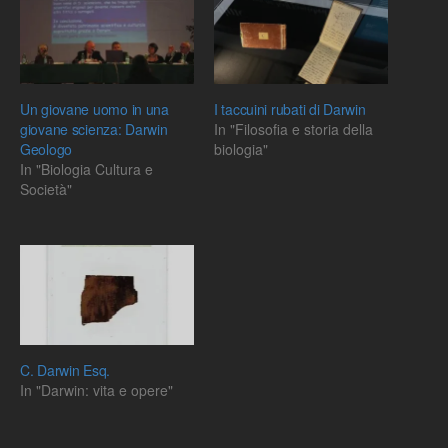
Un giovane uomo in una
I taccuini rubati di Darwin
giovane scienza: Darwin
In "Filosofia e storia della
Geologo
biologia"
In "Biologia Cultura e
Società"
C. Darwin Esq.
In "Darwin: vita e opere"