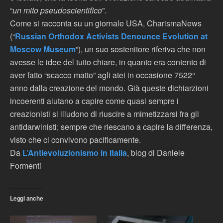
“
un mito pseudoscientifico
”.
Come si racconta su un giornale USA, CharismaNews
(“
Russian Orthodox Activists Denounce Evolution at
Moscow Museum
”), un suo sostenitore riferiva che non
avesse le idee del tutto chiare, in quanto era contento di
aver fatto “scacco matto” agli atei in occasione 7522°
anno dalla creazione del mondo. Già queste dichiarzioni
incoerenti aiutano a capire come quasi sempre i
creazionisti si illudono di riuscire a mimetizzarsi fra gli
antidarwinisti; sempre che riescano a capire la differenza,
visto che ci convivono pacificamente.
Da
L’Antievoluzionismo in Italia
, blog di Daniele
Formenti
Leggi anche