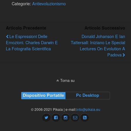
Categorie:
Antievoluzionismo
Articolo Precedente
Articolo Successivo
Le Espressioni Delle
Donald Johanson E Ian
Emozioni. Charles Darwin E
Tattersall: Iniziano Le Special
La Fotografia Scientifica
Lectures On Evolution A
Padova
Torna su
Dispositivo Portatile
Pc Desktop
© 2006-2021 Pikaia | e-mail:
info@pikaia.eu