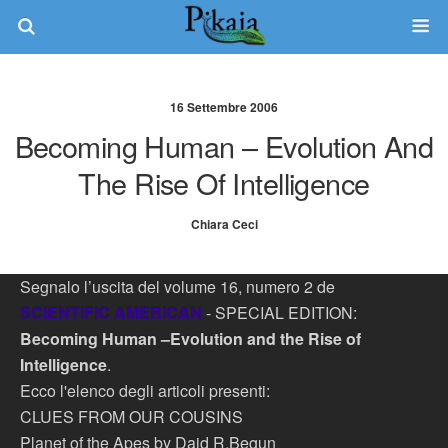
16 Settembre 2006
Becoming Human – Evolution And
The Rise Of Intelligence
Chiara Ceci
Segnalo l’uscita del volume 16, numero 2 de
SCIENTIFIC AMERICAN
- SPECIAL EDITION:
Becoming Human –Evolution and the Rise of
Intelligence
.
Ecco l'elenco degli articoli presenti:
CLUES FROM OUR COUSINS
Planet of the Apes by Daid R.Begun