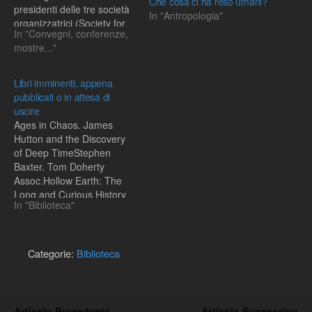
Che cosa ci ha reso umani?
presidenti delle tre società
In "Antropologia"
organizzatrici (Society for
In "Convegni, conferenze,
the Study of Evolution,
mostre..."
Society of Systematic
Biologists, American
Society of Naturalists), la
Libri imminenti, appena
celebrazione del
pubblicati o in attesa di
centenario della nascita di
uscire
E. Mayr (Ernst Mayr
Ages in Chaos. James
Centenary Celebration )
Hutton and the Discovery
e…
of Deep TimeStephen
Baxter. Tom Doherty
Assoc.Hollow Earth: The
Long and Curious History
In "Biblioteca"
of Imagining Strange
Lands, Fantastical
Creatures, Advanced
Civilizations, and
Categorie:
Biblioteca
Marvelous Machines Below
the Earth's SurfaceDavid
Standish. Da Capo Press,
2006Evolution and the
Articolo Precedente
Articolo Successivo