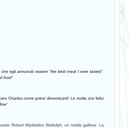
o, che egli annunciò essere
“the best meat I ever tasted”
.
d food”.
 caro Charles come potrei dimenticarti! Le molte ore felici
fine”
posato Robert Myddelton Biddulph, un nobile gallese. La