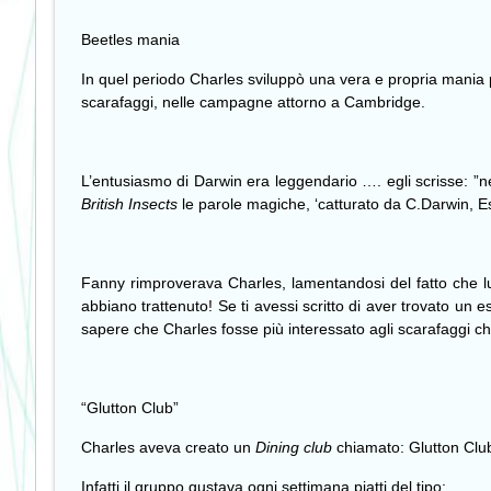
Beetles mania
In quel periodo Charles sviluppò una vera e propria mania pe
scarafaggi, nelle campagne attorno a Cambridge.
L’entusiasmo di Darwin era leggendario …. egli scrisse: ”ne
British Insects
le parole magiche, ‘catturato da C.Darwin, Es
Fanny rimproverava Charles, lamentandosi del fatto che lu
abbiano trattenuto! Se ti avessi scritto di aver trovato un 
sapere che Charles fosse più interessato agli scarafaggi che
“
Glutton Club”
Charles aveva creato un
Dining club
chiamato:
Glutton Clu
Infatti il gruppo gustava ogni settimana piatti del tipo: