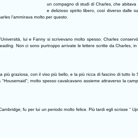
un compagno di studi di Charles, che abitava 
e delizioso spirito libero, così diverso dalle
harles l’ammirava molto per questo.
niversità, lui e Fanny si scrivevano molto spesso. Charles conservò l
reading.
Non ci sono purtroppo arrivate le lettere scritte da Charles,
più graziosa, con il viso più bello, e la più ricca di fascino di tutto l
 “
Housemaid
”; molto spesso cavalcavano assieme attraverso la campag
 Cambridge; fu per lui un periodo molto felice.
Più tardi egli scrisse “
Up