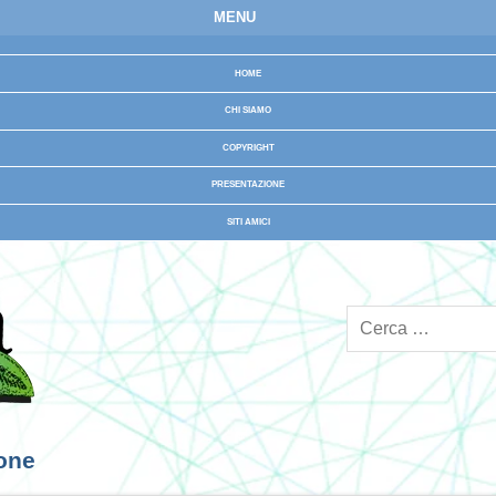
MENU
HOME
CHI SIAMO
COPYRIGHT
PRESENTAZIONE
SITI AMICI
ione