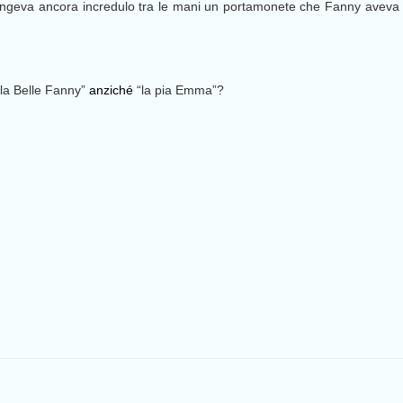
ringeva ancora incredulo tra le mani un portamonete che Fanny aveva c
“la Belle Fanny”
anziché
“la pia Emma”?