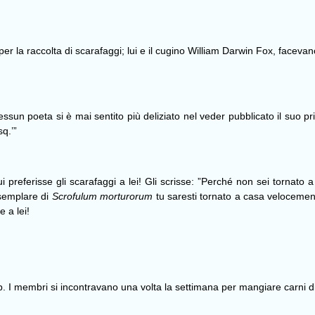
r la raccolta di scarafaggi; lui e il cugino William Darwin Fox, facevan
ssun poeta si è mai sentito più deliziato nel veder pubblicato il suo p
q.’”
i preferisse gli scarafaggi a lei! Gli scrisse: ”Perché non sei torna
esemplare di
Scrofulum morturorum
tu saresti tornato a casa veloceme
 a lei!
b.
I membri si incontravano una volta la settimana per mangiare carni di