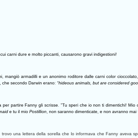
cui carni dure e molto piccanti, causarono gravi indigestioni!
ani, mangiò armadilli e un anonimo roditore dalle carni color cioccolat
ra, che secondo Darwin erano:
“hideous animals, but are considered goo
a per partire Fanny gli scrisse. ”Tu speri che io non ti dimentichi! Mio
maid
e tu il mio
Postillion
, non saranno dimenticate, e non avranno mai 
, trovo una lettera della sorella che lo informava che Fanny aveva s