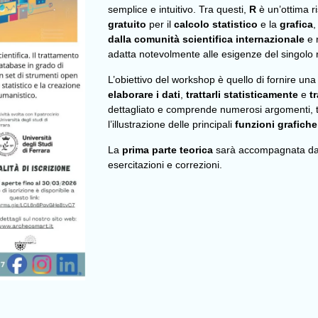
semplice e intuitivo. Tra questi,
R
è un’ottima r
gratuito
per il
calcolo statistico
e la
grafica
dalla comunità scientifica internazionale
e 
adatta notevolmente alle esigenze del singolo 
L’obiettivo del workshop è quello di fornire u
elaborare i dati
,
trattarli statisticamente
e
t
dettagliato e comprende numerosi argomenti, tra
l’illustrazione delle principali
funzioni grafiche
La
prima parte teorica
sarà accompagnata d
esercitazioni e correzioni.