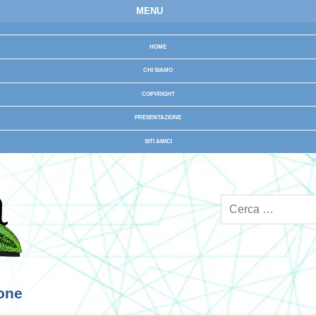
MENU
HOME
CHI SIAMO
COPYRIGHT
PRESENTAZIONE
SITI AMICI
ione