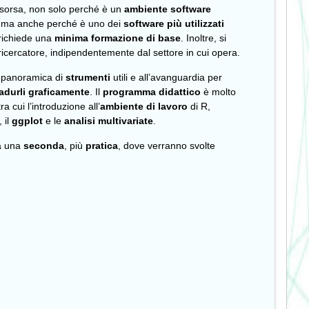
isorsa, non solo perché è un
ambiente software
, ma anche perché è uno dei
software più utilizzati
richiede una
minima formazione di base
. Inoltre, si
ricercatore, indipendentemente dal settore in cui opera.
na panoramica di
strumenti
utili e
all’avanguardia per
radurli graficamente
. Il
programma didattico
è molto
 cui l’introduzione all’
ambiente di lavoro
di R,
, il
ggplot
e le
analisi multivariate
.
a una
seconda
, più
pratica
, dove verranno svolte