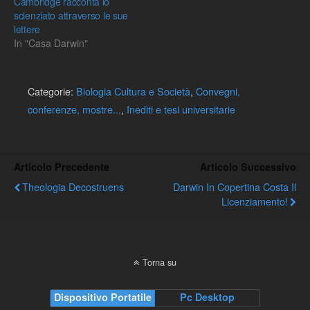
Cambridge racconta lo
scienziato attraverso le sue
lettere
In "Casa Darwin"
Categorie:
Biologia Cultura e Società
,
Convegni,
conferenze, mostre...
,
Inediti e tesi universitarie
Articolo Precedente
Articolo Successivo
Theologia Decostruens
Darwin In Copertina Costa Il
Licenziamento!
Torna su
Dispositivo Portatile
Pc Desktop