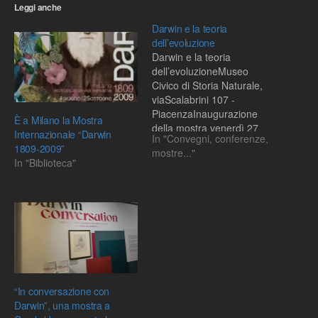
Leggi anche
Darwin e la teoria
dell’evoluzione
Darwin e la teoria
dell’evoluzioneMuseo
Civico di Storia Naturale,
viaScalabrini 107 -
PiacenzaInaugurazione
È a Milano la Mostra
della mostra venerdì 27
Internazionale “Darwin
In "Convegni, conferenze,
novembre, ore 17.00In
1809-2009”
mostre..."
occasione del 150°
In "Biblioteca"
anniversario della
pubblicazione de “L’origine
delle specie” di Charles
Darwin, nella sede del
Museo Civico di Storia
Naturale di Piacenza viene
allestita una mostra sul
tema “Darwin…
“In conversazione con
Darwin”, una mostra a