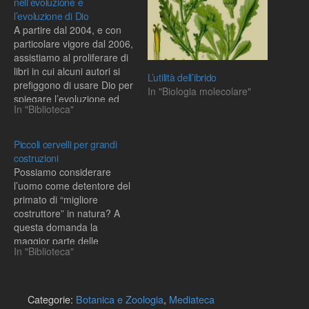
nell’evoluzione e
l’evoluzione di Dio
A partire dal 2004, e con
particolare vigore dal 2006,
assistiamo al proliferare di
libri in cui alcuni autori si
L’utilità dell’ibrido
prefiggono di usare Dio per
In "Biologia molecolare"
spiegare l’evoluzione ed
In "Biblioteca"
evoluzionisti che vogliono
usare l’evoluzione per
spiegare Dio: ma cosa sta
Piccoli cervelli per grandi
succedendo? La risposta è
costruzioni
semplice: evoluzione e
Possiamo considerare
religione sono sempre
l’uomo come detentore del
più…
primato di “migliore
costruttore” in natura? A
questa domanda la
maggior parte delle
In "Biblioteca"
persone risponderebbe
molto probabilmente “si!” e
citerebbe come esempi
un’ampia pletora di oggetti
Categorie:
Botanica e Zoologia
,
Mediateca