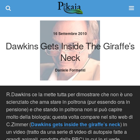
16 Settembre 2010
Dawkins Gets Inside The Giraffe’s
Neck
Daniele Formenti
R.Dawkins ce la mette tutta per dimostrare che non è uno
scienziato che ama stare in poltrona (pur essendo ora in
pensione) e che stando in poltrona non si può capire
molto della biologia; questa volta compare nel sito web di
C.Zimmer (
Dawkins gets inside the giraffe’s neck
) in
un video (tratto da una serie di video di autopsie fatte a
grandi animali, prodotta dalla BBC) in cui lo si vede