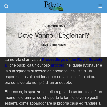
7 Dicembre 2009
Dove Vanno I Legionari?
Silvia Demergazzi
La notizia ci arriva da
Proceedings of the Royal Society
B
, che pubblica un curioso
articolo
, nel quale Kronauer e
la sua squadra di ricercatori riportano i risultati di un
esperimento volto ad indagare un fatto, che fino ad ora
era considerato non più di un aneddoto.
Ebbene sì, la sparizione della regina da un formicaio è un
momento drammatico, che porta le formiche verso gesti
estremi, come abbandonare la propria casa ed “andare a