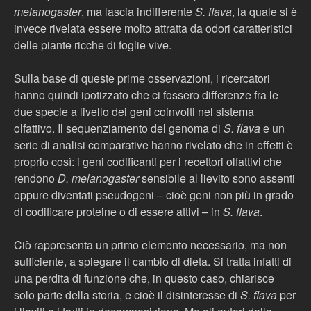
melanogaster
, ma lascia indifferente
S. flava
, la quale si è
invece rivelata essere molto attratta da odori caratteristici
delle piante ricche di foglie vive.
Sulla base di queste prime osservazioni, i ricercatori
hanno quindi ipotizzato che ci fossero differenze fra le
due specie a livello dei geni coinvolti nel sistema
olfattivo. Il sequenziamento del genoma di
S. flava
e un
serie di analisi comparative hanno rivelato che in effetti è
proprio così: i geni codificanti per i recettori olfattivi che
rendono
D. melanogaster
sensibile al lievito sono assenti
oppure diventati pseudogeni – cioè geni non più in grado
di codificare proteine o di essere attivi – in
S. flava
.
Ciò rappresenta un primo elemento necessario, ma non
sufficiente, a spiegare il cambio di dieta. Si tratta infatti di
una perdita di funzione che, in questo caso, chiarisce
solo parte della storia, e cioè il disinteresse di
S. flava
per