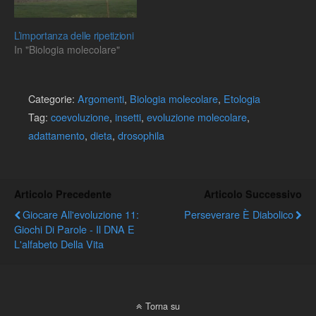
L’importanza delle ripetizioni
In "Biologia molecolare"
Categorie:
Argomenti
,
Biologia molecolare
,
Etologia
Tag:
coevoluzione
,
insetti
,
evoluzione molecolare
,
adattamento
,
dieta
,
drosophila
Articolo Precedente
Articolo Successivo
Giocare All'evoluzione 11:
Perseverare È Diabolico
Giochi Di Parole - Il DNA E
L'alfabeto Della Vita
Torna su