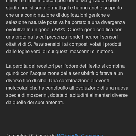
i lieviti e i frutti in decomposizione. Ma gli autori dello
studio non si sono fermati qui e hanno anche scoperto
che una combinazione di duplicazioni geniche e
selezione naturale positiva ha portato a una divergenza
evolutiva in un gene,
Or67b
. Questo gene codifica per
una proteina la cui presenza rende i neuroni sensori
olfattivi di
S. flava
sensibili ai composti volatili prodotti
dalle foglie verdi di cui questi moscerini si nutrono.
La perdita dei recettori per l’odore del lievito si combina
quindi con l’acquisizione della sensibilità olfattiva a un
diverso tipo di cibo. Una combinazione di eventi
molecolari che ha contribuito all’evoluzione di una nuova
specie di moscerini, dotata di abitudini alimentari diverse
da quelle dei suoi antenati.
Immagine (S. flava): da
Wikimedia Commons