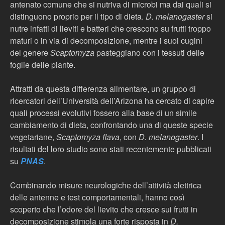
antenato comune che si nutriva di microbi ma dai quali si
distinguono proprio per il tipo di dieta.
D. melanogaster
si
nutre infatti di lieviti e batteri che crescono su frutti troppo
maturi o in via di decomposizione, mentre i suoi cugini
del genere
Scaptomyza
pasteggiano con i tessuti delle
foglie delle piante.
Attratti da questa differenza alimentare, un gruppo di
ricercatori dell’Università dell’Arizona ha cercato di capire
quali processi evolutivi fossero alla base di un simile
cambiamento di dieta, confrontando una di queste specie
vegetariane,
Scaptomyza flava
, con
D. melanogaster
. I
risultati del loro studio sono stati recentemente pubblicati
su
PNAS
.
Combinando misure neurologiche dell’attività elettrica
delle antenne e test comportamentali, hanno così
scoperto che l’odore del lievito che cresce sui frutti in
decomposizione stimola una forte risposta in
D.