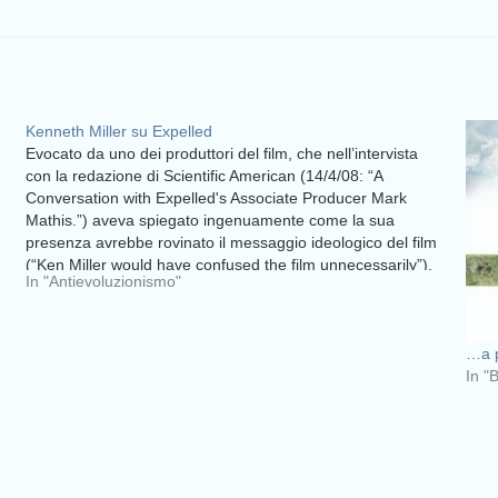
Kenneth Miller su Expelled
Evocato da uno dei produttori del film, che nell’intervista
con la redazione di Scientific American (14/4/08: “A
Conversation with Expelled's Associate Producer Mark
Mathis.”) aveva spiegato ingenuamente come la sua
presenza avrebbe rovinato il messaggio ideologico del film
(“Ken Miller would have confused the film unnecessarily”),
In "Antievoluzionismo"
interviene con un bell’articolo…
…a p
In "