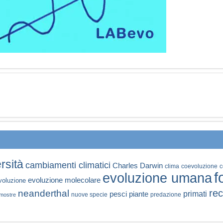
rsità
cambiamenti climatici
Charles Darwin
clima
coevoluzione
c
f
evoluzione umana
evoluzione molecolare
voluzione
rec
neanderthal
primati
pesci
piante
nuove specie
predazione
mostre