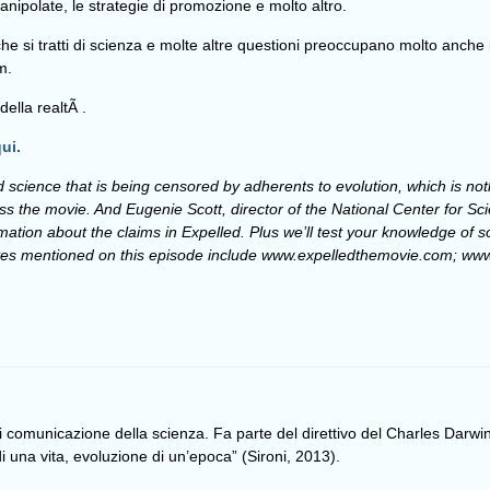
anipolate, le strategie di promozione e molto altro.
re che si tratti di scienza e molte altre questioni preoccupano molto anche
m.
ella realtÃ .
ui.
od science that is being censored by adherents to evolution, which is no
s the movie. And Eugenie Scott, director of the National Center for Sci
formation about the claims in Expelled. Plus we’ll test your knowledge o
ites mentioned on this episode include www.expelledthemovie.com; w
di comunicazione della scienza. Fa parte del direttivo del Charles Darwin
una vita, evoluzione di un’epoca” (Sironi, 2013).