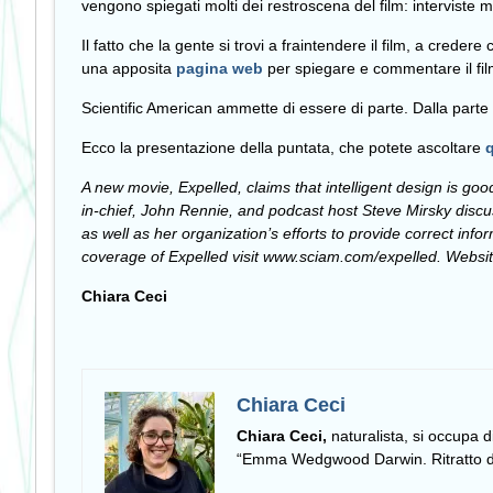
vengono spiegati molti dei restroscena del film: interviste m
Il fatto che la gente si trovi a fraintendere il film, a crede
una apposita
pagina web
per spiegare e commentare il fil
Scientific American ammette di essere di parte. Dalla parte d
Ecco la presentazione della puntata, che potete ascoltare
q
A new movie, Expelled, claims that intelligent design is go
in-chief, John Rennie, and podcast host Steve Mirsky discus
as well as her organization’s efforts to provide correct in
coverage of Expelled visit www.sciam.com/expelled. Webs
Chiara Ceci
Chiara Ceci
Chiara Ceci,
naturalista, si occupa 
“Emma Wedgwood Darwin. Ritratto di 