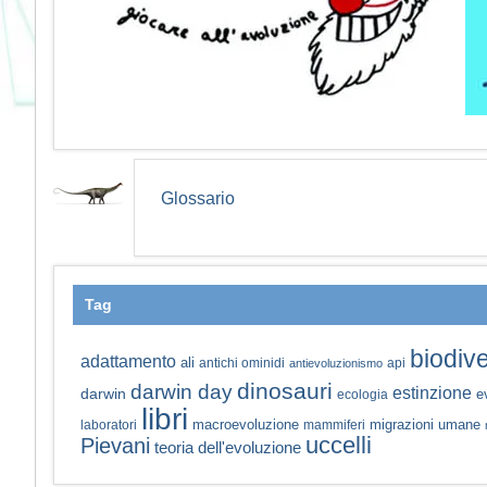
Glossario
Tag
biodive
adattamento
ali
antichi ominidi
api
antievoluzionismo
dinosauri
darwin day
estinzione
darwin
e
ecologia
libri
macroevoluzione
migrazioni umane
laboratori
mammiferi
uccelli
Pievani
teoria dell'evoluzione