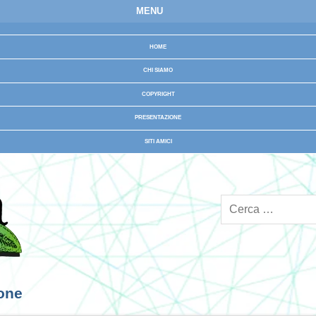
MENU
HOME
CHI SIAMO
COPYRIGHT
PRESENTAZIONE
SITI AMICI
ione