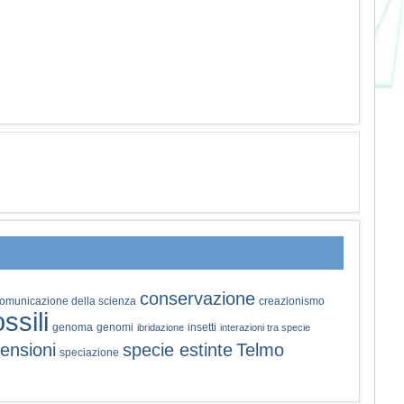
conservazione
omunicazione della scienza
creazionismo
ossili
genoma
genomi
insetti
ibridazione
interazioni tra specie
ensioni
specie estinte
Telmo
speciazione