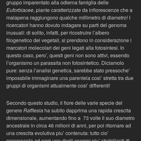
gruppo imparentato alla odierna famiglia delle
Euforbiacee
, piante caratterizzate da infiorescenze che a
malapena raggiungono qualche millimetro di diametro! I
ricercatori hanno dovuto indagare su parti del genoma
inusuali: di solito, infatti, per ricostruire l’albero
filogenetico dei vegetali, si prendono in considerazione i
marcatori molecolari dei geni legati alla fotosintesi. In
questo caso, pero’, questi geni non sono attivi, essendo
l’organismo un parassita non fotosintetico. Diciamolo
pure: senza l’analisi genetica, sarebbe stato pressoche’
impossbile immaginare una parentela cosi’ stretta tra due
gruppi di organismi attualmente cosi’ differenti!
Secondo questo studio, il fiore delle varie specie del
genere
Rafflesia
ha subìto dapprima una rapida crescita
dimensionale, aumentando fino a 73 volte il suo diametro
ancestrale in circa 46 milioni di anni, per poi ritornare ad
una crescita evolutiva piu’ contenuta: tutto cio’
rappresenta ad oggi uno degli esempi piu’ strabilianti di