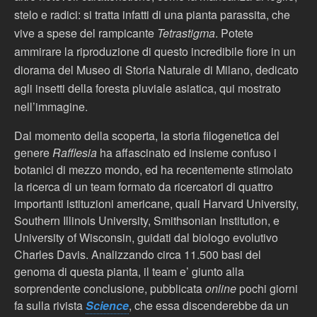
stelo e radici: si tratta infatti di una pianta parassita, che
vive a spese del rampicante
Tetrastigma
. Potete
ammirare la riproduzione di questo incredibile fiore in un
diorama del Museo di Storia Naturale di Milano, dedicato
agli insetti della foresta pluviale asiatica, qui mostrato
nell’immagine.
Dal momento della scoperta, la storia filogenetica del
genere
Rafflesia
ha affascinato ed insieme confuso i
botanici di mezzo mondo, ed ha recentemente stimolato
la ricerca di un team formato da ricercatori di quattro
importanti istituzioni americane, quali Harvard University,
Southern Illinois University, Smithsonian Institution, e
University of Wisconsin, guidati dal biologo evolutivo
Charles Davis. Analizzando circa 11.500 basi del
genoma di questa pianta, il team e’ giunto alla
sorprendente conclusione, pubblicata
online
pochi giorni
fa sulla rivista
Science
, che essa discenderebbe da un