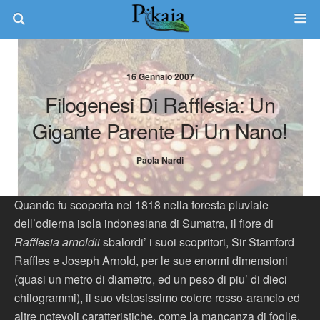
16 Gennaio 2007
Filogenesi Di Rafflesia: Un
Gigante Parente Di Un Nano!
Paola Nardi
Quando fu scoperta nel 1818 nella foresta pluviale
dell’odierna isola indonesiana di Sumatra, il fiore di
Rafflesia arnoldii
sbalordi’ i suoi scopritori, Sir Stamford
Raffles e Joseph Arnold, per le sue enormi dimensioni
(quasi un metro di diametro, ed un peso di piu’ di dieci
chilogrammi), il suo vistosissimo colore rosso-arancio ed
altre notevoli caratteristiche, come la mancanza di foglie,