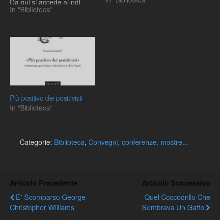
Da qui si accede al pdf
saggio "Forme organiche
In "Biblioteca"
dell'intero testo. Buona
naturali e forme
lettura!
geometriche pure" che il
noto astronomo milanese
Giovanni Schiaparelli
pubblicò nel 1898 nel
volume "Peregrinazioni
antropologiche e fisiche"
del direttore del Museo
civico di storia naturale di
Più positivo dei positivisti
Milano, Tito Vignoli.…
In "Biblioteca"
Categorie:
Biblioteca
,
Convegni, conferenze, mostre...
Articolo Precedente
Articolo Successivo
E' Scomparso George
Quel Coccodrillo Che
Christopher Williams
Sembrava Un Gatto