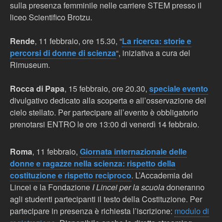
sulla presenza femminile nelle carriere STEM presso il
liceo Scientifico Brotzu.
Rende
, 11 febbraio, ore 15.30, “
La ricerca: storie e
percorsi di donne di scienza
“, iniziativa a cura del
Rimuseum.
Rocca di Papa
, 15 febbraio, ore 20.30,
speciale evento
divulgativo dedicato alla scoperta e all’osservazione del
cielo stellato. Per partecipare all’evento è obbligatorio
prenotarsi ENTRO le ore 13:00 di venerdì 14 febbraio.
Roma
, 11 febbraio,
Giornata internazionale delle
donne e ragazze nella scienza: rispetto della
costituzione e rispetto reciproco
. L’Accademia dei
Lincei e la Fondazione
I Lincei per la scuola
doneranno
agli studenti partecipanti il testo della Costituzione. Per
partecipare in presenza è richiesta l’iscrizione:
modulo di