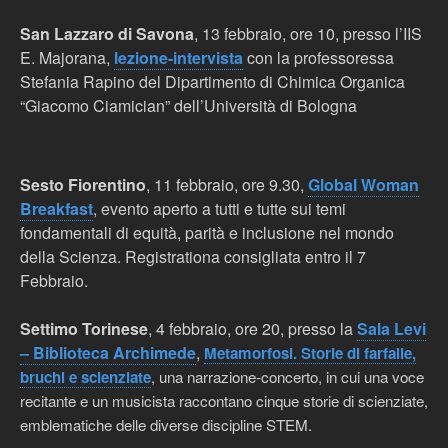
San Lazzaro di Savona
, 13 febbraio, ore 10, presso l’IIS
E. Majorana,
lezione-intervista
con la professoressa
Stefania Rapino del Dipartimento di Chimica Organica
“Giacomo Ciamician” dell’Università di Bologna
Sesto Fiorentino
, 11 febbraio, ore 9.30,
Global Woman
Breakfast
, evento
aperto a tutti e tutte sui temi
fondamentali di equità, parità e inclusione nel mondo
della Scienza. Registrationa consigliata entro il 7
Febbraio.
Settimo Torinese
, 4 febbraio, ore 20, presso la
Sala Levi
– Biblioteca Archimede
,
Metamorfosi. Storie di farfalle,
bruchi e scienziate
,
una narrazione-concerto, in cui una voce
recitante e un musicista raccontano cinque storie di scienziate,
emblematiche delle diverse discipline STEM.