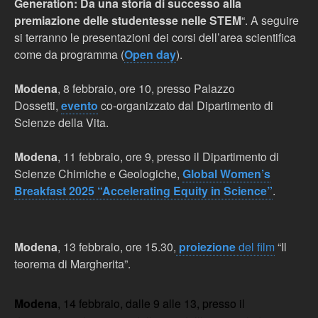
Generation: Da una storia di successo alla
premiazione delle studentesse nelle STEM
“. A seguire
si terranno le presentazioni dei corsi dell’area scientifica
come da programma (
Open day
).
Modena
, 8 febbraio, ore 10, presso Palazzo
Dossetti,
evento
co-organizzato dal Dipartimento di
Scienze della Vita.
Modena
, 11 febbraio, ore 9, presso il
Dipartimento di
Scienze Chimiche e Geologiche
,
Global Women’s
Breakfast 2025 “Accelerating Equity in Science”
.
Modena
, 13 febbraio, ore 15.30,
proiezione
del film
“Il
teorema di Margherita”.
Modena
, 14 febbraio, dalle 9 alle 13, presso il