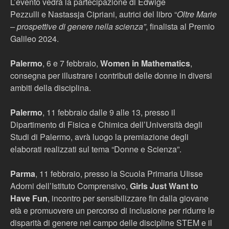
L’evento vedrà la partecipazione di Edwige
Pezzulli e Nastassja Cipriani, autrici del libro “
Oltre Marie
– prospettive di genere nella scienza”
, finalista al Premio
Galileo 2024.
Palermo
, 6 e 7 febbraio,
Women in Mathematics
,
consegna per illustrare i contributi delle donne in diversi
ambiti della disciplina.
Palermo
, 11 febbraio dalle 9 alle 13, presso il
Dipartimento di Fisica e Chimica dell’Università degli
Studi di Palermo, avrà luogo la premiazione degli
elaborati realizzati sul tema “Donne e Scienza”.
Parma
, 11 febbraio, presso la Scuola Primaria UIisse
Adorni dell’Istituto Comprensivo,
Girls Just Want to
Have Fun
, incontro per sensibilizzare fin dalla giovane
età e promuovere un percorso di inclusione per ridurre le
disparità di genere nel campo delle discipline STEM e il