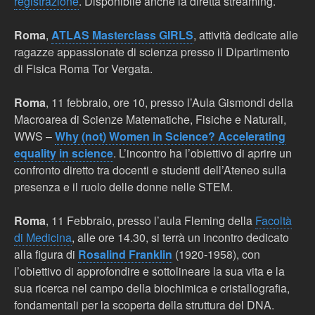
registrazione
. Disponibile anche la diretta streaming.
Roma
,
ATLAS Masterclass GIRLS
, attività dedicate alle
ragazze appassionate di scienza presso il Dipartimento
di Fisica Roma Tor Vergata.
Roma
, 11 febbraio, ore 10, presso l’Aula Gismondi della
Macroarea di Scienze Matematiche, Fisiche e Naturali,
WWS –
Why (not) Women in Science? Accelerating
equality in science
. L’incontro ha l’obiettivo di aprire un
confronto diretto tra docenti e studenti dell’Ateneo sulla
presenza e il ruolo delle donne nelle STEM.
Roma
,
11 Febbraio, presso l’aula Fleming della
Facoltà
di Medicina
, alle ore 14.30, si terrà un incontro dedicato
alla figura di
Rosalind Franklin
(1920-1958), con
l’obiettivo di approfondire e sottolineare la sua vita e la
sua ricerca nel campo della biochimica e cristallografia,
fondamentali per la scoperta della struttura del DNA.