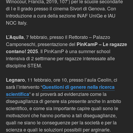
Winocour, Francia, 2019, 107’) per le scuole secondarie
di I e II grado presso il cinema Sivori di Genova. Con
introduzione a cura della sezione INAF UniGe e IAU
NOC Italy.
L’Aquila
, 7 febbraio, presso il Rettorato – Palazzo
Camponeschi, presentazione del
PinKamP – Le ragazze
contano! 2025
. Il PinKamP è una summer school
intensiva di 2 settimane per ragazze interessate alle
discipline STEM.
Legnaro
, 11 febbraio, ore 10, presso l’aula Ceolin, ci
sarà l’intervento “
Questioni di genere nella ricerca
scientifica
” e si proverà ad evidenziare come la
diseguaglianza di genere sia presente anche in ambito
scientifico, e come sia importante capire quali sono le
motivazioni che hanno portano a tali diseguaglianze,
quali ne siano le conseguenze per la società e per la
scienza e quali le soluzioni possibili per arginarle.