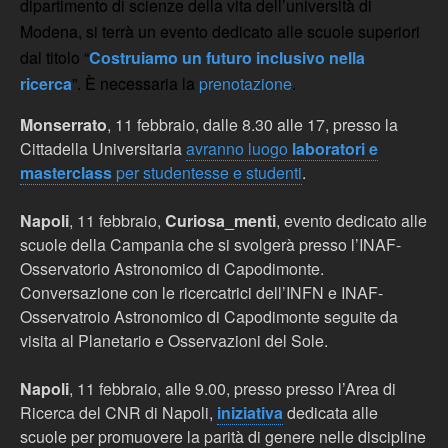
dipartimento di scienze della vita dell’università di
Modena, si terrà un evento dedicato alle scuole superiori
dal titolo “
Costruiamo un futuro inclusivo nella
ricerca
”. È necessaria la
prenotazione
.
Monserrato
, 11 febbraio, dalle 8.30 alle 17, presso la
Cittadella Universitaria
avranno luogo
laboratori e
masterclass
per studentesse e studenti
.
Napoli
, 11 febbraio,
Curiosa_menti
, e
vento dedicato alle
scuole della Campania che si svolgerà presso l’INAF-
Osservatorio Astronomico di Capodimonte.
Conversazione con le ricercatrici dell’INFN e INAF-
Osservatroio Astronomico di Capodimonte seguite da
visita al Planetario e Osservazioni del Sole.
Napoli
, 11 febbraio, alle 9.00, presso presso l’Area di
Ricerca del CNR di Napoli,
iniziativa
dedicata alle
scuole per promuovere la parità di genere nelle discipline