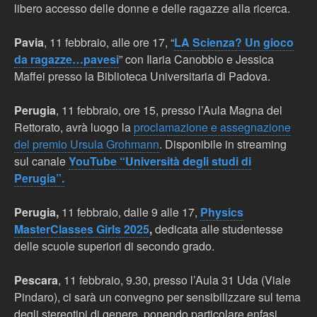
libero accesso delle donne e delle ragazze alla ricerca.
Pavia
, 11 febbraio, alle ore 17, “
LA Scienza? Un gioco
da ragazze…pavesi
” con Ilaria Canobbio e Jessica
Maffei presso la Biblioteca Universitaria di Padova.
Perugia
, 11 febbraio, ore 15, presso l’Aula Magna del
Rettorato, avrà luogo la
proclamazione e assegnazione
del premio Ursula Grohmann
. Disponibile in streaming
sul canale
YouTube “Università degli studi di
Perugia”.
Perugia,
11 febbraio, dalle 9 alle 17,
Physics
MasterClasses Girls 2025
,
dedicata alle studentesse
delle scuole superiori di secondo grado.
Pescara
, 11 febbraio, 9.30,
presso l’Aula 31 Uda (Viale
Pindaro), ci sarà un convegno per sensibilizzare sul tema
degli stereotipi di genere, ponendo particolare enfasi