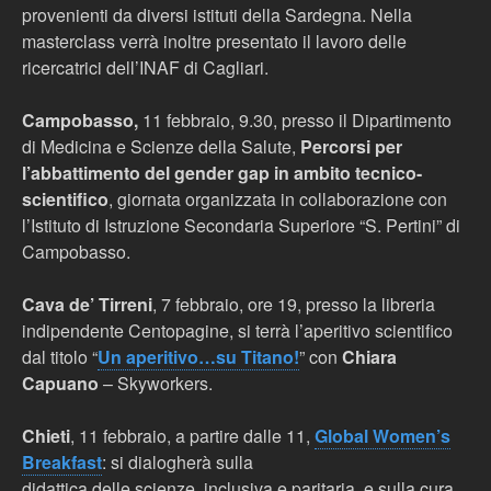
provenienti da diversi istituti della Sardegna. Nella
masterclass verrà inoltre presentato il lavoro delle
ricercatrici dell’INAF di Cagliari.
Campobasso,
11 febbraio, 9.30, presso il Dipartimento
di Medicina e Scienze della Salute,
Percorsi per
l’abbattimento del gender gap in ambito tecnico-
scientifico
, giornata organizzata in collaborazione con
l’Istituto di Istruzione Secondaria Superiore “S. Pertini” di
Campobasso.
Cava de’ Tirreni
, 7 febbraio, ore 19, presso la libreria
indipendente Centopagine, si terrà l’aperitivo scientifico
dal titolo “
Un aperitivo…su Titano!
” con
Chiara
Capuano
– Skyworkers.
Chieti
, 11 febbraio, a partire dalle 11,
Global Women’s
Breakfast
: si dialogherà sulla
didattica delle scienze, inclusiva e paritaria, e sulla cura