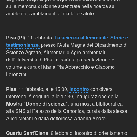
sulla memoria di donne scienziate nella ricerca su
ambiente, cambiamenti climatici e salute.
Pisa (PI)
, 11 febbraio,
La scienza al femminile. Storie e
testimonianze,
presso l’Aula Magna del Dipartimento di
Scienze Agrarie, Alimentari e Agro-ambientali
dell’Università di Pisa, ci sarà la presentazione del
volume a cura di Maria Pia Abbracchio e Giacomo
Lorenzini.
Pisa
, 11 febbraio, alle 15.30,
incontro
con diversi
interventi. A seguire, a
lle 17:30, inaugurazione della
Mostra “Donne di scienza”
: una mostra bibliografica
alla SNS al Palazzo della Canonica, curata dalla stessa
Alice Melani e dalla dottoressa Arianna Andrei.
Quartu Sant’Elena
, 8 febbraio, incontro di orientamento