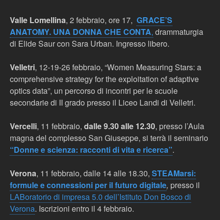
Valle Lomellina
, 2 febbraio, ore 17,
GRACE’S
ANATOMY. UNA DONNA CHE CONTA
,
drammaturgia
di Elide Saur con Sara Urban. Ingresso libero.
Velletri
, 12-19-26 febbraio, “Women Measuring Stars: a
comprehensive strategy for the exploitation of adaptive
optics data”, un percorso di incontri per le scuole
secondarie di II grado presso il Liceo Landi di Velletri.
Vercelli
, 11 febbraio,
dalle 9.30 alle 12.30
, presso l’Aula
magna del complesso San Giuseppe, si terrà il seminario
“Donne e scienza: racconti di vita e ricerca”
.
Verona
, 11 febbraio, dalle 14 alle 18.30,
STEAMarsi:
formule e connessioni per il futuro digitale
,
presso il
LABoratorio di impresa 5.0 dell’Istituto Don Bosco di
Verona
. Iscrizioni entro il 4 febbraio.