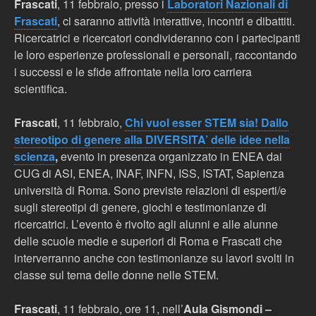
Frascati
, 11 febbraio, presso i
Laboratori Nazionali di
Frascati
, ci saranno
attività interattive, incontri e dibattiti.
Ricercatrici e ricercatori condivideranno con i partecipanti
le loro esperienze professionali e personali, raccontando
i successi e le sfide affrontate nella loro carriera
scientifica.
Frascati
, 11 febbraio,
Chi vuol esser STEM sia! Dallo
stereotipo di genere alla DIVERSITA’ delle idee nella
scienza
,
evento in presenza organizzato in ENEA dai
CUG di ASI, ENEA, INAF, INFN, ISS, ISTAT, Sapienza
università di Roma. Sono previste relazioni di esperti/e
sugli stereotipi di genere, giochi e testimonianze di
ricercatrici. L’evento è rivolto agli alunni e alle alunne
delle scuole medie e superiori di Roma e Frascati che
interverranno anche con testimonianze su lavori svolti in
classe sul tema delle donne nelle STEM.
Frascati
, 11 febbraio, ore 11,
nell’
Aula Gismondi –