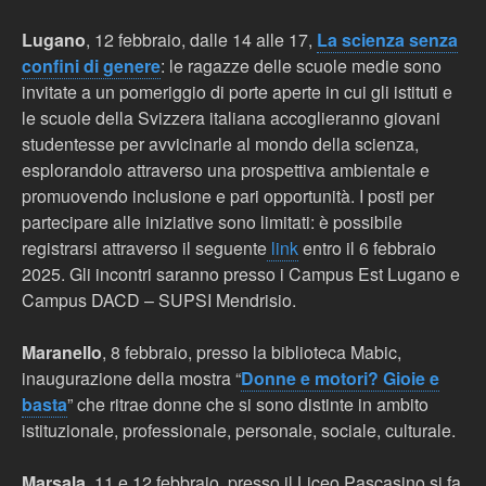
Lugano
, 12 febbraio, dalle 14 alle 17,
La scienza senza
confini di genere
: le ragazze delle scuole medie sono
invitate a un pomeriggio di porte aperte in cui gli istituti e
le scuole della Svizzera italiana accoglieranno giovani
studentesse per avvicinarle al mondo della scienza,
esplorandolo attraverso una prospettiva ambientale e
promuovendo inclusione e pari opportunità. I posti per
partecipare alle iniziative sono limitati: è possibile
registrarsi attraverso il seguente
link
entro il 6 febbraio
2025. Gli incontri saranno presso i
Campus Est Lugano e
Campus DACD – SUPSI Mendrisio.
Maranello
, 8 febbraio, presso la biblioteca Mabic,
inaugurazione della mostra “
Donne e motori? Gioie e
basta
” che ritrae donne che si sono distinte in ambito
istituzionale, professionale, personale, sociale, culturale.
Marsala
, 11 e 12 febbraio, presso il Liceo Pascasino si fa