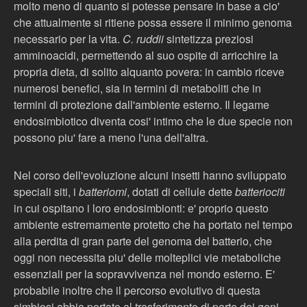
molto meno di quanto si potesse pensare in base a cio'
che attualmente si ritiene possa essere il minimo genoma
necessario per la vita.
C. ruddii
sintetizza preziosi
amminoacidi, permettendo al suo ospite di arricchire la
propria dieta, di solito alquanto povera: in cambio riceve
numerosi benefici, sia in termini di metaboliti che in
termini di protezione dall'ambiente esterno. Il legame
endosimbiotico diventa cosi' intimo che le due specie non
possono piu' fare a meno l'una dell'altra.
Nel corso dell'evoluzione alcuni insetti hanno sviluppato
speciali siti, i
batteriomi
, dotati di cellule dette
batteriociti
in cui ospitano i loro endosimbionti: e' proprio questo
ambiente estremamente protetto che ha portato nel tempo
alla perdita di gran parte del genoma del batterio, che
oggi non necessita piu' delle molteplici vie metaboliche
essenziali per la sopravvivenza nel mondo esterno. E'
probabile inoltre che il percorso evolutivo di questa
simbiosi abbia portato al trasferimento di parte dei geni