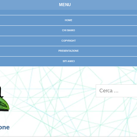
MENU
HOME
CHI SIAMO
COPYRIGHT
PRESENTAZIONE
SITI AMICI
ione