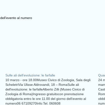
 dell’evento al numero
Sulle ali dell’evoluzione: le farfalle
Quan
10 marzo - ore 18.00Museo Civico di Zoologia, Sala degli
24 m
ScheletriVia Ulisse Aldrovandi, 18 – RomaSulle ali
mamm
dell'evoluzione: le farfalleAlberto Zilli (Museo Civico di
Cast
Zoologia di Roma)Ingresso gratuitocon prenotazione
Roma
obbligatoria entro le ore 11.00 del giorno dell’evento al
obbl
numero06 67109270Info:Tel. 060608
nume