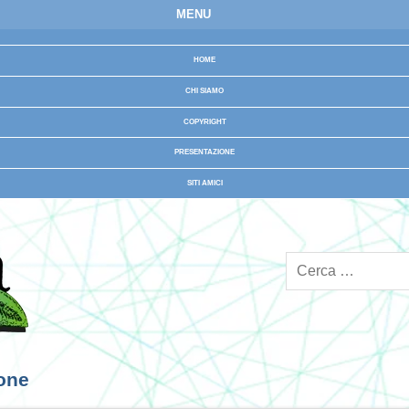
MENU
HOME
CHI SIAMO
COPYRIGHT
PRESENTAZIONE
SITI AMICI
ione