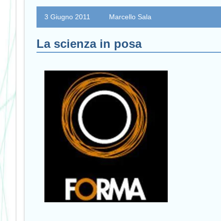
3 Giugno 2011
Marcello Sala
La scienza in posa