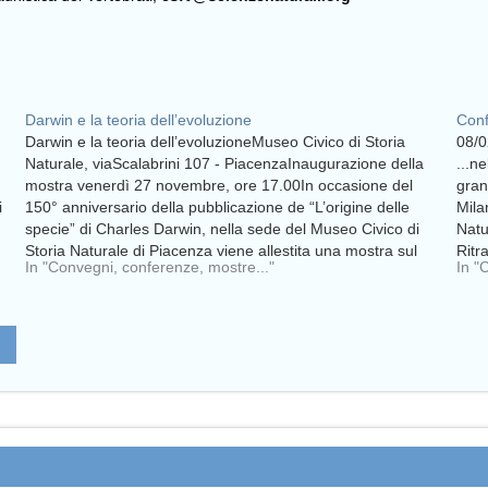
Darwin e la teoria dell’evoluzione
Con
Darwin e la teoria dell’evoluzioneMuseo Civico di Storia
08/0
Naturale, viaScalabrini 107 - PiacenzaInaugurazione della
...ne
mostra venerdì 27 novembre, ore 17.00In occasione del
gran
i
150° anniversario della pubblicazione de “L’origine delle
Mila
specie” di Charles Darwin, nella sede del Museo Civico di
Natu
Storia Naturale di Piacenza viene allestita una mostra sul
Ritr
In "Convegni, conferenze, mostre..."
In "
tema “Darwin…
Natu
alle
e