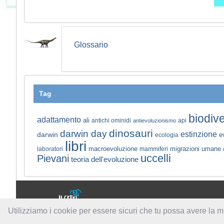
Glossario
Tag
biodive
adattamento
ali
antichi ominidi
api
antievoluzionismo
dinosauri
darwin day
estinzione
darwin
e
ecologia
libri
macroevoluzione
migrazioni umane
laboratori
mammiferi
uccelli
Pievani
teoria dell'evoluzione
a cura di:
Utilizziamo i cookie per essere sicuri che tu possa avere la m