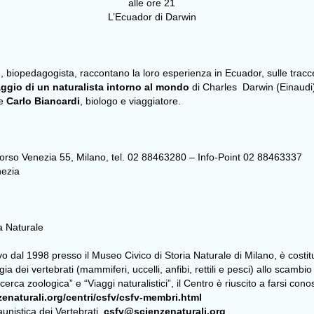
alle ore 21
L’Ecuador di Darwin
i
, biopedagogista, raccontano la loro esperienza in Ecuador, sulle tracce
aggio di un naturalista intorno al mondo
di Charles Darwin (Einaudi),
 e
Carlo Biancardi
, biologo e viaggiatore.
 corso Venezia 55, Milano, tel. 02 88463280 – Info-Point 02 88463337
nezia
a Naturale
ivo dal 1998 presso il Museo Civico di Storia Naturale di Milano, è costitu
ia dei vertebrati (mammiferi, uccelli, anfibi, rettili e pesci) allo scambi
cerca zoologica” e “Viaggi naturalistici”, il Centro è riuscito a farsi co
enaturali.org/centri/csfv/csfv-membri.html
aunistica dei Vertebrati,
csfv@scienzenaturali.org