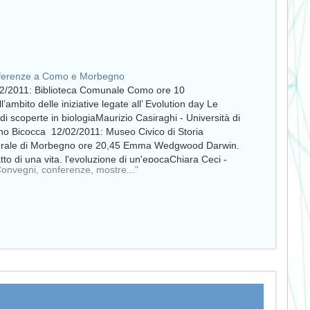
ferenze a Como e Morbegno
2/2011: Biblioteca Comunale Como ore 10
ll’ambito delle iniziative legate all’ Evolution day Le
di scoperte in biologiaMaurizio Casiraghi - Università di
no Bicocca 12/02/2011: Museo Civico di Storia
rale di Morbegno ore 20,45 Emma Wedgwood Darwin.
atto di una vita, l'evoluzione di un'epocaChiara Ceci -
Convegni, conferenze, mostre..."
ralista e divulgratrice scientificaInformazioniIn
gato…