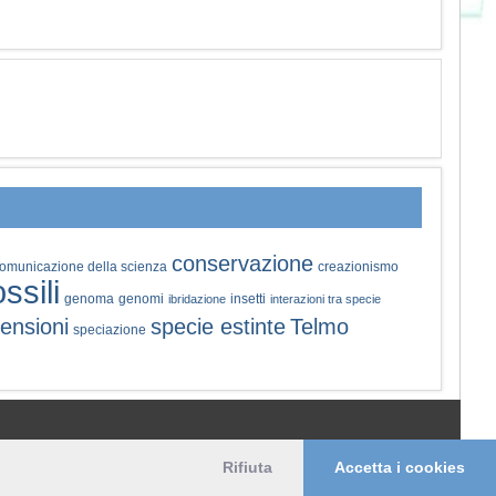
conservazione
omunicazione della scienza
creazionismo
ossili
genoma
genomi
insetti
ibridazione
interazioni tra specie
ensioni
specie estinte
Telmo
speciazione
© 2006-2026 Pikaia | e-mail:
info@pikaia.eu
Rifiuta
Accetta i cookies