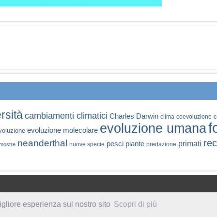
rsità
cambiamenti climatici
Charles Darwin
clima
coevoluzione
c
f
evoluzione umana
evoluzione molecolare
voluzione
rec
neanderthal
primati
pesci
piante
nuove specie
predazione
mostre
igliore esperienza sul nostro sito
Scopri di più