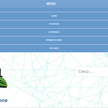
MENU
HOME
CHI SIAMO
COPYRIGHT
PRESENTAZIONE
SITI AMICI
ione