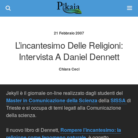
21 Febbraio 2007
L’incantesimo Delle Religioni:
Intervista A Daniel Dennett
Chiara Ceci
Jekyll è il giornale on-line realizzato dagli studenti del
Master in Comunicazione della Scienza
della
SISSA
di
Trieste e si occupa di temi legati alla Comunicazione
della scienza.
Il nuovo libro di Dennett,
Rompere l’incantesimo: la
religione come fenomeno naturale
, è oggetto