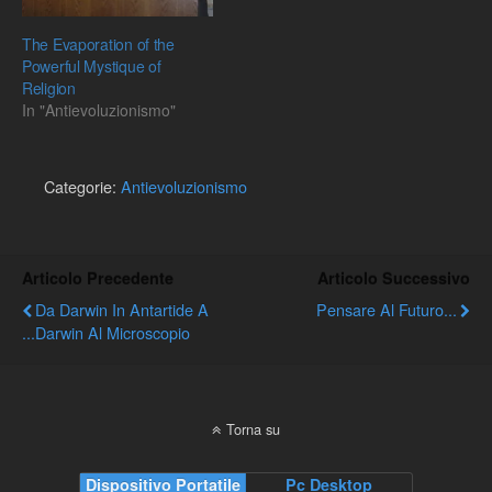
The Evaporation of the
Powerful Mystique of
Religion
In "Antievoluzionismo"
Categorie:
Antievoluzionismo
Articolo Precedente
Articolo Successivo
Da Darwin In Antartide A
Pensare Al Futuro...
...Darwin Al Microscopio
Torna su
Dispositivo Portatile
Pc Desktop