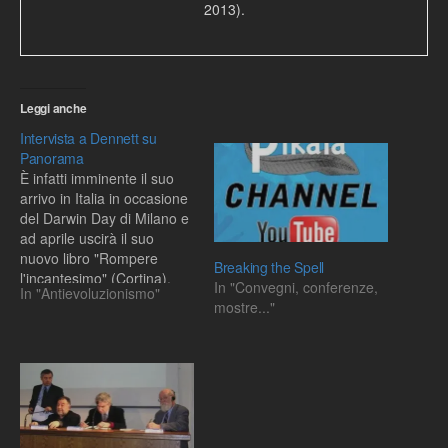
2013).
Leggi anche
Intervista a Dennett su
Panorama
È infatti imminente il suo
arrivo in Italia in occasione
del Darwin Day di Milano e
ad aprile uscirà il suo
nuovo libro "Rompere
Breaking the Spell
l'incantesimo" (Cortina).
In "Convegni, conferenze,
In "Antievoluzionismo"
Nell'intervista, dal titolo
mostre..."
"Bello lo spettacolo della
religione ma è proprio ora
di smontarlo",
Dennettdefinisce la
religione un fenomeno
naturale e afferma che è
tempo…