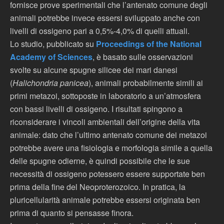
fornisce prove sperimentali che l’antenato comune degli
animali potrebbe invece essersi sviluppato anche con
livelli di ossigeno pari a 0,5%-4,0% di quelli attuali.
Lo studio, pubblicato su
Proceedings of the National
Academy of Sciences
, è basato sulle osservazioni
svolte su alcune spugne silicee dei mari danesi
(
Halichondria panicea
), animali probabilmente simili ai
primi metazoi, sottoposte in laboratorio a un’atmosfera
con bassi livelli di ossigeno. I risultati spingono a
riconsiderare i vincoli ambientali dell’origine della vita
animale: dato che l’ultimo antenato comune dei metazoi
potrebbe avere una fisiologia e morfologia simile a quella
delle spugne odierne, è quindi possibile che le sue
necessità di ossigeno potessero essere supportate ben
prima della fine del Neoproterozoico. In pratica, la
pluricellularità animale potrebbe essersi originata ben
prima di quanto si pensasse finora.