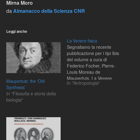
Mirna Moro
da
Almanacco della Scienza CNR
Leggi anche
La Venere fisica
Segnaliamo la recente
pubblicazione per i tipi Ibis
del volume a cura di
Federico Focher, Pierre-
Louis Moreau de
Maupertuis, La Venere
Maupertuis: the ‘Old
In "Antropologia"
fisica, Ibis, Pavia 2003.
Synthesis’
Dalla quarta di copertina:
In "Filosofia e storia della
La Vénus physique,
biologia"
pubblicata anonima nel
1745, è una breve opera
sugli aspetti fisici
dell'amore e sull'origine
degli uomini e degli…