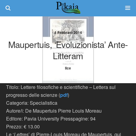
4 Febbraio 2014
Maupertuis, ‘evoluzionista’ Ante-
Litteram
Ilce
Titolo: Lettere filosofiche e scientifiche – Lettera sul
progresso delle scienze (
pdf
)
Categoria: Specialistica
Autore/i: De Maupertuis Pierre Louis Moreau
Editore: Pavia University Presspagine: 94
Prezzo: € 13.00
Le ‘
Lettres
’ di Pierre-Louis Moreau de Maupertuis, qui