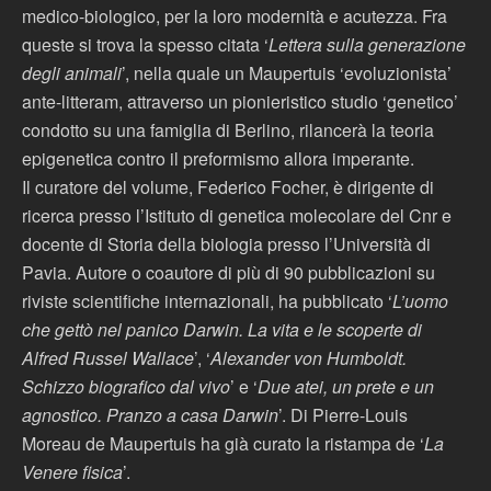
medico-biologico, per la loro modernità e acutezza. Fra
queste si trova la spesso citata ‘
Lettera sulla generazione
degli animali
’, nella quale un Maupertuis ‘evoluzionista’
ante-litteram, attraverso un pionieristico studio ‘genetico’
condotto su una famiglia di Berlino, rilancerà la teoria
epigenetica contro il preformismo allora imperante.
Il curatore del volume, Federico Focher, è dirigente di
ricerca presso l’Istituto di genetica molecolare del Cnr e
docente di Storia della biologia presso l’Università di
Pavia. Autore o coautore di più di 90 pubblicazioni su
riviste scientifiche internazionali, ha pubblicato ‘
L’uomo
che gettò nel panico Darwin. La vita e le scoperte di
Alfred Russel Wallace
’, ‘
Alexander von Humboldt.
Schizzo biografico dal vivo
’ e ‘
Due atei, un prete e un
agnostico. Pranzo a casa Darwin
’. Di Pierre-Louis
Moreau de Maupertuis ha già curato la ristampa de ‘
La
Venere fisica
’.