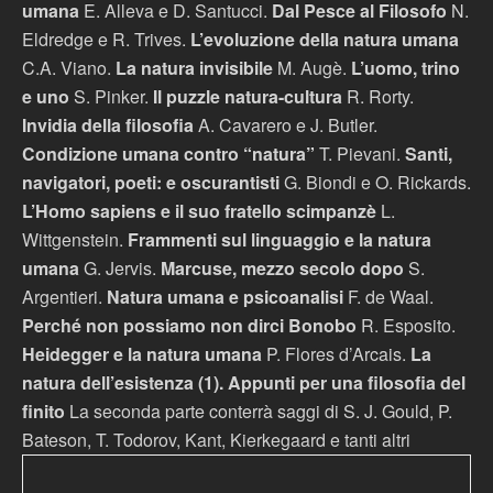
umana
E. Alleva e D. Santucci.
Dal Pesce al Filosofo
N.
Eldredge e R. Trives.
L’evoluzione della natura umana
C.A. Viano.
La natura invisibile
M. Augè.
L’uomo, trino
e uno
S. Pinker.
Il puzzle natura-cultura
R. Rorty.
Invidia della filosofia
A. Cavarero e J. Butler.
Condizione umana contro “natura”
T. Pievani.
Santi,
navigatori, poeti: e oscurantisti
G. Biondi e O. Rickards.
L’Homo sapiens e il suo fratello scimpanzè
L.
Wittgenstein.
Frammenti sul linguaggio e la natura
umana
G. Jervis.
Marcuse,
mezzo secolo dopo
S.
Argentieri.
Natura umana e psicoanalisi
F. de Waal.
Perché non possiamo non dirci Bonobo
R. Esposito.
Heidegger e la natura umana
P. Flores d’Arcais.
La
natura dell’esistenza (1). Appunti per una filosofia del
finito
La seconda parte conterrà saggi di S. J. Gould, P.
Bateson, T. Todorov, Kant, Kierkegaard e tanti altri