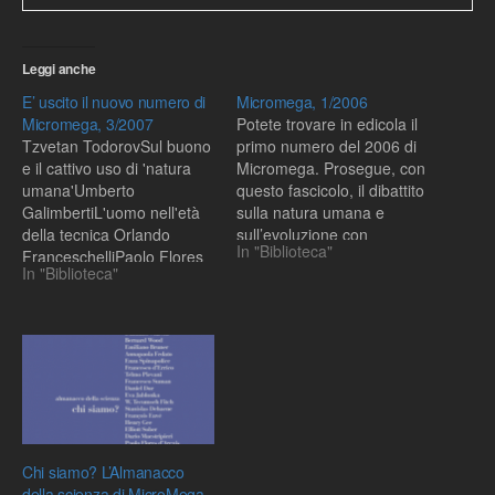
Leggi anche
E’ uscito il nuovo numero di
Micromega, 1/2006
Micromega, 3/2007
Potete trovare in edicola il
Tzvetan TodorovSul buono
primo numero del 2006 di
e il cattivo uso di 'natura
Micromega. Prosegue, con
umana'Umberto
questo fascicolo, il dibattito
GalimbertiL'uomo nell'età
sulla natura umana e
della tecnica Orlando
sull’evoluzione con
In "Biblioteca"
FranceschelliPaolo Flores
interventi di Steve Jones,
In "Biblioteca"
d'Arcais Enzo BianchiMoni
Steven Pinker, Steven
OvadiaUmberto
Rose, Luca e Francesco
GalimbertiL'ateismo della
Cavalli Sforza, Alberto
ragione e le ragioni della
Piazza e la riproposizione
fede Paolo Coccia
del celebre saggio di
Gould/Lewontin, I
pennacchi di San…
Chi siamo? L’Almanacco
della scienza di MicroMega