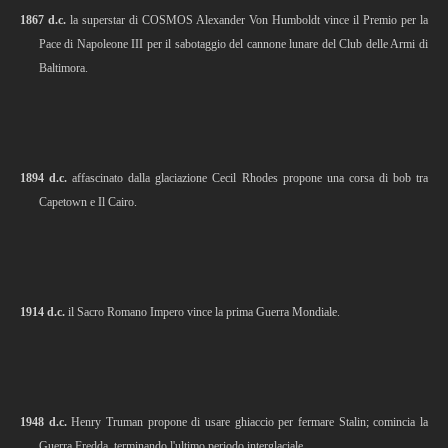
1867 d.c.
la superstar di COSMOS Alexander Von Humboldt vince il Premio per la
Pace di Napoleone III per il sabotaggio del cannone lunare del Club delle Armi di
Baltimora.
1894 d.c.
affascinato dalla glaciazione Cecil Rhodes propone una corsa di bob tra
Capetown e Il Cairo.
1914 d.c.
il Sacro Romano Impero vince la prima Guerra Mondiale.
1948 d.c.
Henry Truman propone di usare ghiaccio per fermare Stalin; comincia la
Guerra Fredda, terminando l'ultimo periodo interglaciale.