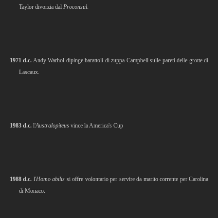
Taylor divorzia dal
Proconsul
.
1971 d.c.
Andy Warhol dipinge barattoli di zuppa Campbell sulle pareti delle grotte di
Lascaux.
1983 d.c.
l'
Australopiteus
vince la America's Cup
1988 d.c.
l'
Homo
abilis
si offre volontario per servire da marito corrente per Carolina
di Monaco.