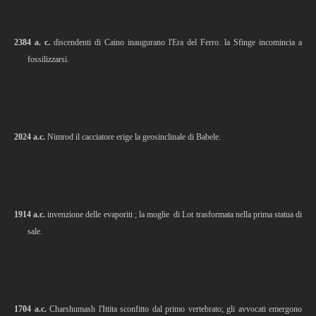
2384 a. c.
discendenti di Caino inaugurano l'Era del Ferro. la Sfinge incomincia a
fossilizzarsi.
2024 a.c.
Nimrod il cacciatore erige la geosinclinale di Babele.
1914 a.c.
invenzione delle evaporiti ; la moglie
di Lot trasformata nella prima statua di
sale.
1704 a.c.
Charshumash l'Ittita sconfitto dal primo vertebrato; gli avvocati emergono