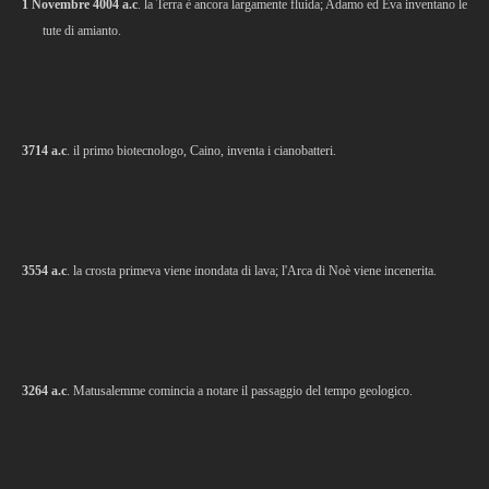
1 Novembre 4004 a.c
. la Terra è ancora largamente fluida; Adamo ed Eva inventano le
tute di amianto.
3714 a.c
. il primo biotecnologo, Caino, inventa i cianobatteri.
3554 a.c
. la crosta primeva viene inondata di lava; l'Arca di Noè viene incenerita.
3264 a.c
. Matusalemme comincia a notare il passaggio del tempo geologico.