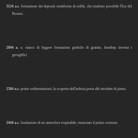
3124 a.c
. formazione dei depositi stratiformi di solfiti, che rendono possibile l'Era del
Bronzo.
2844 a. c
. stanco di leggere formazioni grafiche di granito, Imothep inventa i
geroglifici.
2584 a.c.
prime sedimentazioni; la scoperta dell'ardesia porta alle tavolette di pietra.
2444 a.c.
fondazione di un atmosfera respirabile; enunciato il primo sermone.