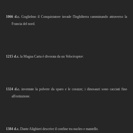
1066 d.c.
Guglielmo il Conquistatore invade l'Inghilterra camminando attraverso la
Francia del nord.
1215 d.c.
la Magna Carta è divorata da un
Velociraptor
.
1324 d.c.
inventate la polvere da sparo e le corazze; i dinosauri sono cacciati fino
all'estinzione.
1384 d.c.
Dante Alighieri descrive il confine tra nucleo e mantello.