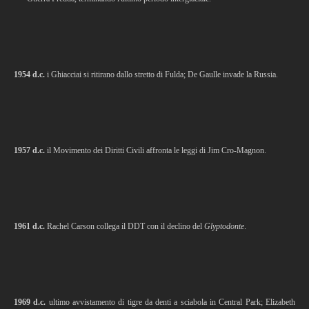
1954 d.c.
i Ghiacciai si ritirano dallo stretto di Fulda; De Gaulle invade la Russia.
1957 d.c.
il Movimento dei Diritti Civili affronta le leggi di Jim Cro-Magnon.
1961 d.c.
Rachel Carson collega il DDT con il declino del
Glyptodonte
.
1969 d.c.
ultimo avvistamento di tigre da denti a sciabola in Central Park; Elizabeth