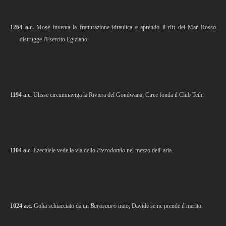
1264 a.c.
Mosè inventa la fratturazione idraulica e aprendo il rift del Mar Rosso
distrugge l'Esercito Egiziano.
1194 a.c.
Ulisse circumnaviga la Riviera del Gondwana; Circe fonda il Club Teth.
1104 a.c.
Ezechiele vede la via dello
Pterodattilo
nel mezzo dell' aria.
1024 a.c.
Golia schiacciato da un
Barosauro
irato; Davide se ne prende il merito.