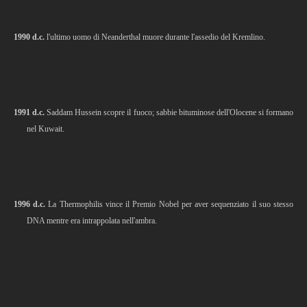
1990 d.c.
l'ultimo uomo di Neanderthal muore durante l'assedio del Kremlino.
1991 d.c.
Saddam Hussein scopre il fuoco; sabbie bituminose dell'Olocene si formano
nel Kuwait.
1996 d.c.
La Thermophilis vince il Premio Nobel per aver sequenziato il suo stesso
DNA mentre era intrappolata nell'ambra.