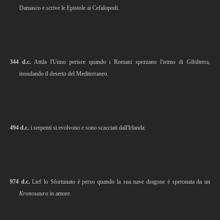
Damasco e scrive le Epistole ai Cefalopodi.
344 d.c.
Attila l'Unno perisce quando i Romani spezzano l'istmo di Gibilterra,
inondando il deserto del Mediterraneo.
494 d.c.
i serpenti si evolvono e sono scacciati dall'Irlanda.
974 d.c.
Lief lo Sfortunato è perso quando la sua nave dragone è speronata da un
Kronosauro
in amore.