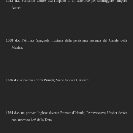
1522 d.c.
Fernando Cortez usa l'impatto di un asteroide per sconfiggere l'Impero
Azteco.
1588 d.c.
l'Armata Spagnola frustrata dalla persistente assenza del Canale della
Manica.
1636 d.c.
appaiono i primi Primati; Viene fondata Harward.
1664 d.c.
un primate Inglese diventa Primate d'Irlanda; l'Arcivescovo Ussher deriva
con successo l'età della Terra.