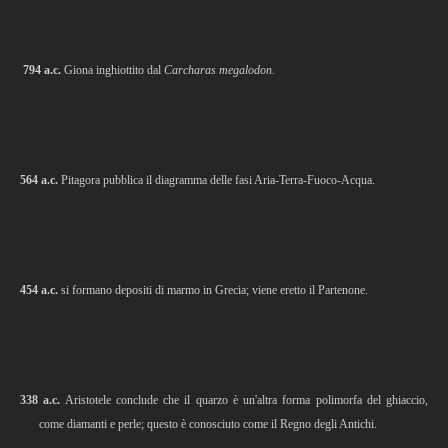
794 a.c.
Giona inghiottito dal
Carcharas megalodon.
564 a.c.
Pitagora pubblica il diagramma delle fasi Aria-Terra-Fuoco-Acqua.
454 a.c.
si formano depositi di marmo in Grecia; viene eretto il Partenone.
338 a.c.
Aristotele conclude che il quarzo è un'altra forma polimorfa del ghiaccio,
come diamanti e perle; questo è conosciuto come il Regno degli Antichi.