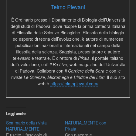
Telmo Pievani
È Ordinario presso il Dipartimento di Biologia dell’Università
degli studi di Padova, dove ricopre la prima cattedra italiana
di Filosofia delle Scienze Biologiche. Filosofo della biologia
ed esperto di teoria dell’evoluzione, è autore di numerose
pubblicazioni nazionali e internazionali nel campo della
filosofia della scienza. Saggista, presentatore e autore
televisivo e teatrale, È direttore di
Pikaia
, il portale italiano
dell’evoluzione, e di
Il Bo Live
, web magazine dell’Università
di Padova. Collabora con
Il Corriere della Sera
e con le
riviste
Le Scienze
,
Micromega
e
L’Indice dei Libri
. Il suo sito
web è
https://telmopievani.com/
Leggi anche
Sommario della rivista
NATURALMENTE con
NATURALMENTE
Pikaia
E uscito il fascicolo di
Con piacere e