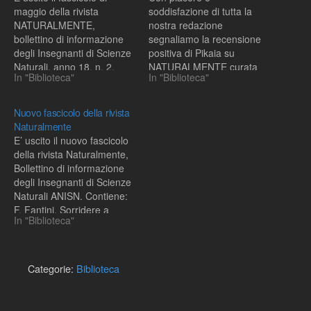
maggio della rivista
soddisfazione di tutta la
NATURALMENTE,
nostra redazione
bollettino di informazione
segnaliamo la recensione
degli Insegnanti di Scienze
positiva di Pikaia su
Naturali, anno 18, n. 2,
NATURALMENTE curata
In "Biblioteca"
In "Biblioteca"
2005. Contiene, tra gli altri
da Brunella Danesi. Due
articoli, i seguenti: Un
pagine di affettuoso
breve ritratto di R. Leakey
sostegno al portale e
Nuovo fascicolo della rivista
inquadrato nella vita
aggiungo, allo spirito di
Naturalmente
politica e scientifica del
sacrificio dei realizzatori.
E’ uscito il nuovo fascicolo
Kenya a cura di B. Danesi
Proseguono sulla rivista
della rivista Naturalmente,
e M.…
NATURALMENTE ,
Bollettino di informazione
Bollettino di informazione
degli Insegnanti di Scienze
degli Insegnanti di Scienze
Naturali ANISN. Contiene:
Naturali (ANISN),…
F. Fantini, Sorridere a
In "Biblioteca"
lezione di scienze
(presentazione di una serie
di gustose vignette su
scienza e evoluzione) P.
Categorie:
Biblioteca
Pagano, Wallace e la teoria
della selezione naturale
(rivisitazione del ruolo di