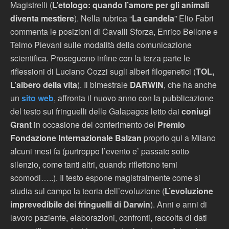
Magistrelli (
L’etologo: quando l’amore per gli animali
diventa mestiere
). Nella rubrica “
La candela
” Elio Fabri
commenta le posizioni di Cavalli Sforza, Enrico Bellone e
Telmo Pievani sulle modalità della comunicazione
scientifica. Proseguono infine con la terza parte le
riflessioni di Luciano Cozzi sugli alberi filogenetici (
TOL,
L’albero della vita
). Il bimestrale
DARWIN
, che ha anche
un
sito web
, affronta il nuovo anno con la pubblicazione
del testo sui fringuelli delle Galapagos letto dai
coniugi
Grant
in occasione del conferimento del
Premio
Fondazione Internazionale Balzan
proprio qui a Milano
alcuni mesi fa (purtroppo l’evento e’ passato sotto
silenzio, come tanti altri, quando riflettono temi
scomodi…..). Il testo espone magistralmente come si
studia sul campo la teoria dell’evoluzione (
L’evoluzione
imprevedibile dei fringuelli di Darwin
). Anni e anni di
lavoro paziente, elaborazioni, confronti, raccolta di dati