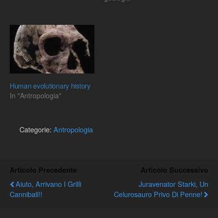
Darwin e della sua teoria.
Human evolutionary history
In "Antropologia"
Categorie:
Antropologia
Articolo Precedente
Articolo Successivo
Aiuto, Arrivano I Grilli
Juravenator Starki, Un
Cannibali!!
Celurosauro Privo Di Penne!