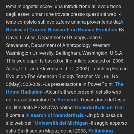
tema in oggetto eccovi una introduzione all’evoluzione
degli esseri umani che trovate presso questi siti web. -Il
testo completo sull’evoluzione umana proveniente da:
A
Review of Current Research on Human Evolution
By
David L. Alles, Department of Biology, Joan C.
Stevenson, Department of Anthropology, Western
Washington University, Bellingham, Washington, U.S.A.
This web paper is based on the article updated on 2006:
Alles, D. L. and Stevenson, J. C. (2003). Teaching Human
Evolution.The American Biology Teacher, Vol. 65, No.
5(May), 333-339. -La presentazione in PowerPoint:
The
Homo Radiation
-Alcuni siti web presenti nel sito web
del ns. collaboratore Dr.
Formenti
-Trascrizione del testo
del film della PBS/NOVA online:
Neanderthals on Trial
-
Il portale
In search of Neanderthals
-Un pò di ossa dal
sito web dell’
Università del Michigan
-Il saggio apparso
sullo Smithsonian Magazine nel 2003,
Rethinking