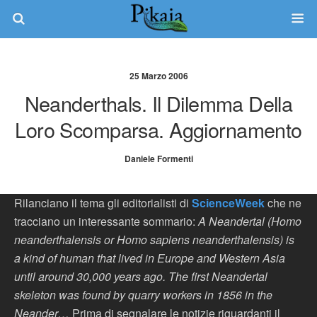
25 Marzo 2006
Neanderthals. Il Dilemma Della
Loro Scomparsa. Aggiornamento
Daniele Formenti
Rilanciano il tema gli editorialisti di
ScienceWeek
che ne
tracciano un interessante sommario:
A Neandertal (Homo
neanderthalensis or Homo sapiens neanderthalensis) is
a kind of human that lived in Europe and Western Asia
until around 30,000 years ago. The first Neandertal
skeleton was found by quarry workers in 1856 in the
Neander…
Prima di segnalare le notizie riguardanti il