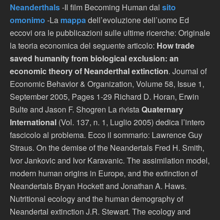
Neanderthals
-Il film Becoming Human dal
sito
omonimo
-La
mappa
dell’evoluzione dell’uomo Ed
eccovi ora le pubblicazioni sulle ultime ricerche: Originale
la teoria economica del seguente articolo:
How trade
saved humanity from biological exclusion: an
economic theory of Neanderthal extinction
. Journal of
Economic Behavior & Organization, Volume 58, Issue 1,
September 2005, Pages 1-29 Richard D. Horan, Erwin
Bulte and Jason F. Shogren La rivista
Quaternary
International
(Vol. 137, n. 1, Luglio 2005) dedica l’intero
fascicolo al problema. Ecco il sommario: Lawrence Guy
Straus. On the demise of the Neandertals Fred H. Smith,
Ivor Jankovic and Ivor Karavanic. The assimilation model,
modern human origins in Europe, and the extinction of
Neandertals Bryan Hockett and Jonathan A. Haws.
Nutritional ecology and the human demography of
Neandertal extinction J.R. Stewart. The ecology and