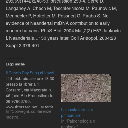
29;359(1442):243-53; discussion 253-4. Serre D,
Langaney A, Chech M, Teschler-Nicola M, Paunovic M,
Mennecier P, Hofreiter M, Possnert G, Paabo S. No
evidence of Neandertal mtDNA contribution to early
modern humans. PLoS Biol. 2004 Mar;2(3):E57 Jankovic
I. Neandertals…150 years later. Coll Antropol. 2004;28
Suppl 2:379-401.
Leggi anche
Il Darwin Day Song of travel
l 14 febbraio alle ore 18,30
presso la libreria "Il
Corsaro", via Macerata n.
46 ( c/o P.le Prenestino) tel
06 97603760,
www.ilcorsaro.net , si terrà
La crosta terrestre
In "Convegni, conferenze,
un Darwin Day con
primordiale
mostre..."
presentazione a cura di
In "Paleontologia e
A.Magistrelli, di Charles
geologia"