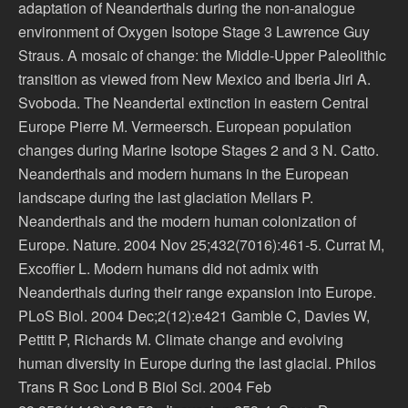
adaptation of Neanderthals during the non-analogue
environment of Oxygen Isotope Stage 3 Lawrence Guy
Straus. A mosaic of change: the Middle-Upper Paleolithic
transition as viewed from New Mexico and Iberia Jiri A.
Svoboda. The Neandertal extinction in eastern Central
Europe Pierre M. Vermeersch. European population
changes during Marine Isotope Stages 2 and 3 N. Catto.
Neanderthals and modern humans in the European
landscape during the last glaciation Mellars P.
Neanderthals and the modern human colonization of
Europe. Nature. 2004 Nov 25;432(7016):461-5. Currat M,
Excoffier L. Modern humans did not admix with
Neanderthals during their range expansion into Europe.
PLoS Biol. 2004 Dec;2(12):e421 Gamble C, Davies W,
Pettitt P, Richards M. Climate change and evolving
human diversity in Europe during the last glacial. Philos
Trans R Soc Lond B Biol Sci. 2004 Feb