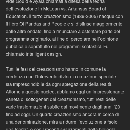
vide Gould e Ayala chiamati a difesa della teoria
dell’evoluzione in McLean vs. Arkansas Board of
Education. Il terzo creazionismo (1989-2005) nacque con
il libro Of Pandas and People e si distinse maggiormente
dalle altre ondate, fino a rinunciare a ostentare parte del
programma originario, al fine di percolare nell’opinione
pubblica e soprattutto nei programmi scolastici. Fu
chiamato intelligent design.
Tutti le fasi del creazionismo hanno in comune la
credenza che l’intervento divino, o creazione speciale,
sia imprescindibile da ogni spiegazione della realtà.
Attorno a questo nucleo, abbiamo oggi un’impressionante
varietà di sottogeneri del creazionismo, tutti resti delle
varie trasformazioni subite dal movimento dagli anni ’20
fino ad oggi. Un quarto creazionismo ancora in cerca di
una denominazione, mira a ridurre l’evoluzione a “solo
una teoria”, e con i recenti avanzamenti della biologia