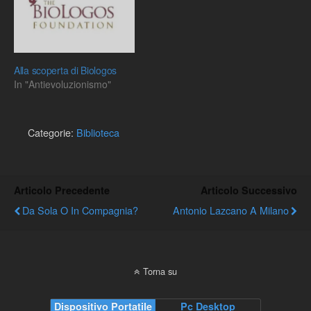
vita non sono un prodotto
biologia degli invertebrati
del caso e dell’errore…
all’Università dell’Insubria
Varese, già professore
all’Università…
Alla scoperta di Biologos
In "Antievoluzionismo"
Categorie:
Biblioteca
Articolo Precedente
Articolo Successivo
Da Sola O In Compagnia?
Antonio Lazcano A Milano
Torna su
Dispositivo Portatile
Pc Desktop