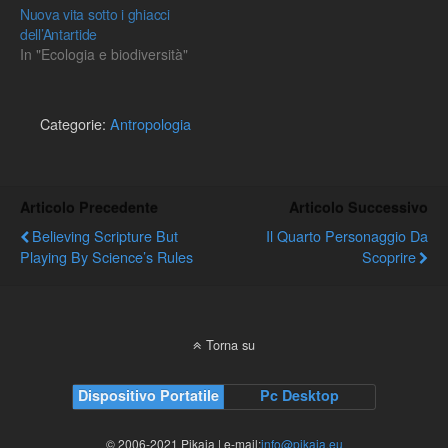
Nuova vita sotto i ghiacci
dell’Antartide
In "Ecologia e biodiversità"
Categorie:
Antropologia
Articolo Precedente
Articolo Successivo
Believing Scripture But
Il Quarto Personaggio Da
Playing By Science’s Rules
Scoprire
Torna su
Dispositivo Portatile
Pc Desktop
© 2006-2021 Pikaia | e-mail:
info@pikaia.eu