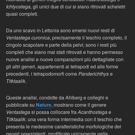
Ichtyostega
, gli unici due di cui si siano ritrovati scheletri
quasi completi.
Da uno scavo in Lettonia sono emersi nuovi resti di
Ventastega curonica
, precisamente il teschio completo, il
cingolo scapolare e parte della pelvi; sono i resti più
completi che siano mai stati ritrovati e hanno permesso
nuove analisi e nuove comparazioni più dettagliate con
gli altri generi, appartenenti ai tetrapodi ed alle forme
precedenti, i tetrapodomorfi come
Panderichthys
e
Titktaalik
.
Queste analisi, condotte da Ahlberg e colleghi e
pubblicate su
Nature
, mostrano come il genere
Ventastega
si possa collocare fra
Acanthostega
e
Titktaalik
: una vera forma intermedia con il teschio che
presenta le medesime caratteristiche morfologiche dei
generi preesistenti, modificate unicamente nelle