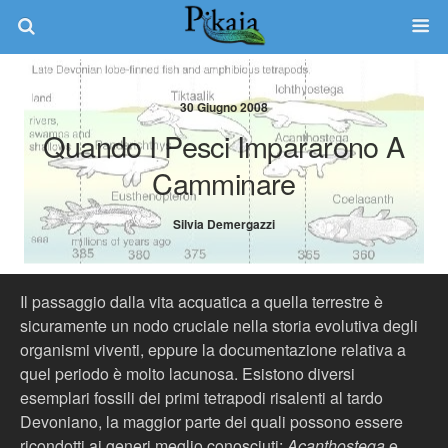
30 Giugno 2008
Quando I Pesci Impararono A
Camminare
Silvia Demergazzi
Il passaggio dalla vita acquatica a quella terrestre è
sicuramente un nodo cruciale nella storia evolutiva degli
organismi viventi, eppure la documentazione relativa a
quel periodo è molto lacunosa. Esistono diversi
esemplari fossili dei primi tetrapodi risalenti al tardo
Devoniano, la maggior parte dei quali possono essere
ricondotti ai generi meglio conosciuti:
Acanthostega
e