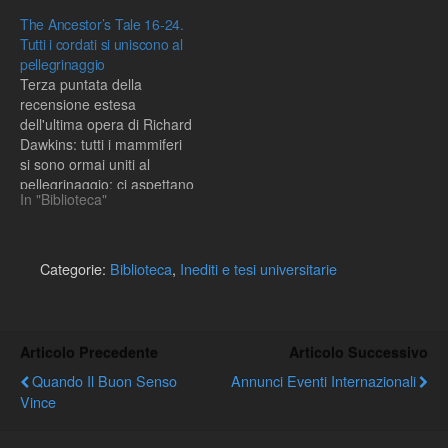
vita: e' il Regno delle
Eukarya.... Il nostro piu'
The Ancestor’s Tale 16-24.
Monere.... Eravamo rimasti
lontano co-antenato:finora
Tutti i cordati si uniscono al
a circa 2 miliardi di anni fa,
incontrato, il numero 31, ci
pellegrinaggio
quando…
lega alle spugne, gli ultimi
Terza puntata della
membri dei Metazoi,
recensione estesa
formatisi per…
dell'ultima opera di Richard
Dawkins: tutti i mammiferi
si sono ormai uniti al
pellegrinaggio; ci aspettano
In "Biblioteca"
importanti Rendez-vous,
attraverso i quali
incontreremo via via i co-
antenati con cui dividiamo il
Categorie:
Biblioteca
,
Inediti e tesi universitarie
phylum.... Ci eravamo
lasciati poco dopo l'inizio
del Giurassico, quando la
Pangea costituiva ancora
Articolo Precedente
Articolo Successivo
un…
Quando Il Buon Senso
Annunci Eventi Internazionali
Vince