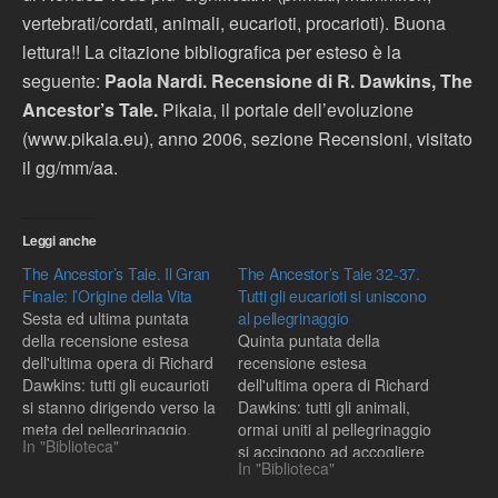
vertebrati/cordati, animali, eucarioti, procarioti). Buona
lettura!! La citazione bibliografica per esteso è la
seguente:
Paola Nardi. Recensione di R. Dawkins, The
Ancestor’s Tale.
Pikaia, il portale dell’evoluzione
(www.pikaia.eu), anno 2006, sezione Recensioni, visitato
il gg/mm/aa.
Leggi anche
The Ancestor’s Tale. Il Gran
The Ancestor’s Tale 32-37.
Finale: l’Origine della Vita
Tutti gli eucarioti si uniscono
Sesta ed ultima puntata
al pellegrinaggio
della recensione estesa
Quinta puntata della
dell'ultima opera di Richard
recensione estesa
Dawkins: tutti gli eucaurioti
dell'ultima opera di Richard
si stanno dirigendo verso la
Dawkins: tutti gli animali,
meta del pellegrinaggio,
ormai uniti al pellegrinaggio
In "Biblioteca"
pronti ad accogliere gli
si accingono ad accogliere
In "Biblioteca"
unici predecessori che li
gli esseri viventi con cui
separano dall'origine della
dividono il Dominio