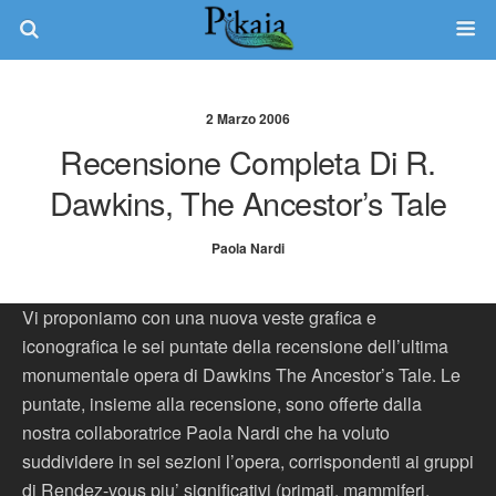
2 Marzo 2006
Recensione Completa Di R.
Dawkins, The Ancestor’s Tale
Paola Nardi
Vi proponiamo con una nuova veste grafica e
iconografica le sei puntate della recensione dell’ultima
monumentale opera di Dawkins The Ancestor’s Tale. Le
puntate, insieme alla recensione, sono offerte dalla
nostra collaboratrice Paola Nardi che ha voluto
suddividere in sei sezioni l’opera, corrispondenti ai gruppi
di Rendez-vous piu’ significativi (primati, mammiferi,