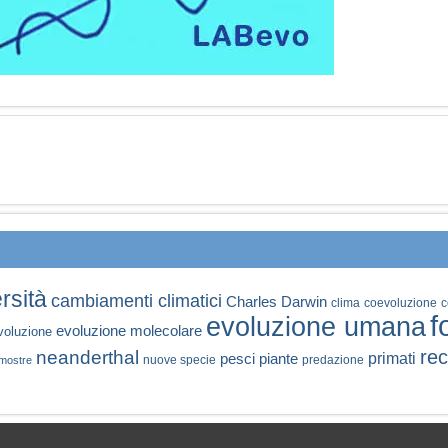
rsità
cambiamenti climatici
Charles Darwin
clima
coevoluzione
c
f
evoluzione umana
evoluzione molecolare
voluzione
rec
neanderthal
primati
pesci
piante
nuove specie
predazione
mostre