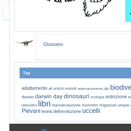
Glossario
Tag
biodive
adattamento
ali
antichi ominidi
api
antievoluzionismo
dinosauri
darwin day
estinzione
darwin
e
ecologia
libri
macroevoluzione
migrazioni umane
laboratori
mammiferi
uccelli
Pievani
teoria dell'evoluzione