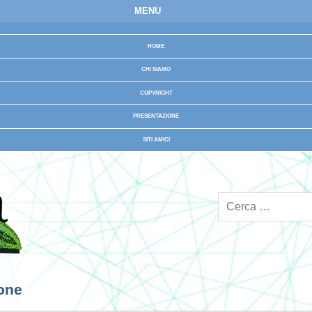
MENU
HOME
CHI SIAMO
COPYRIGHT
PRESENTAZIONE
SITI AMICI
ione