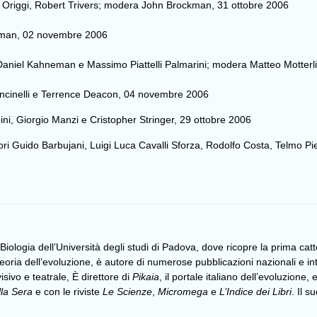
ia Origgi, Robert Trivers; modera John Brockman, 31 ottobre 2006
neman, 02 novembre 2006
i Daniel Kahneman e Massimo Piattelli Palmarini; modera Matteo Motter
oncinelli e Terrence Deacon, 04 novembre 2006
ini, Giorgio Manzi e Cristopher Stringer, 29 ottobre 2006
tori Guido Barbujani, Luigi Luca Cavalli Sforza, Rodolfo Costa, Telmo Pi
Biologia dell’Università degli studi di Padova, dove ricopre la prima catt
teoria dell’evoluzione, è autore di numerose pubblicazioni nazionali e int
sivo e teatrale, È direttore di
Pikaia
, il portale italiano dell’evoluzione, 
lla Sera
e con le riviste
Le Scienze
,
Micromega
e
L’Indice dei Libri
. Il s