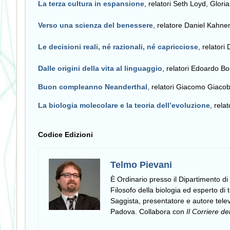
La terza cultura in espansione
, relatori Seth Loyd, Glor
Verso una scienza del benessere
, relatore Daniel Kah
Le decisioni reali, né razionali, né capricciose
, relator
Dalle origini della vita al linguaggio
, relatori Edoardo B
Buon compleanno Neanderthal
, relatori Giacomo Giacob
La biologia molecolare e la teoria dell’evoluzione
, rela
Codice Edizioni
Telmo Pievani
È Ordinario presso il Dipartimento di 
Filosofo della biologia ed esperto di 
Saggista, presentatore e autore televi
Padova. Collabora con
Il Corriere de