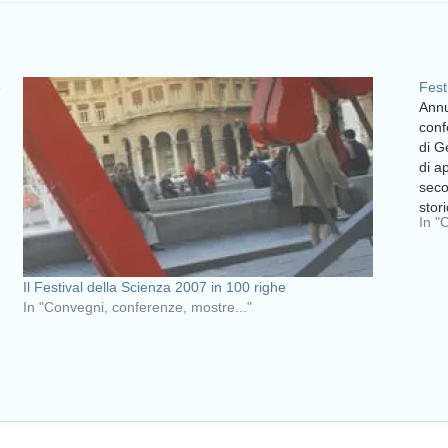
e
Fest
Annu
conf
di G
di a
seco
stor
In "
Il Festival della Scienza 2007 in 100 righe
In "Convegni, conferenze, mostre..."