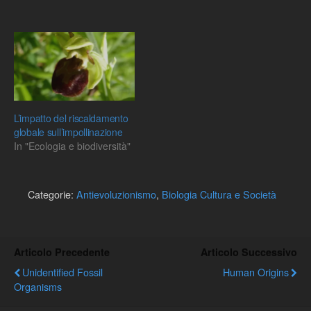
quello americano, che
parla di comunicazione
della scienza, a un filosofo
della scienza. Il primo, e lo
dice, non…
L’impatto del riscaldamento
globale sull’impollinazione
In "Ecologia e biodiversità"
Categorie:
Antievoluzionismo
,
Biologia Cultura e Società
Articolo Precedente
Articolo Successivo
Unidentified Fossil
Human Origins
Organisms