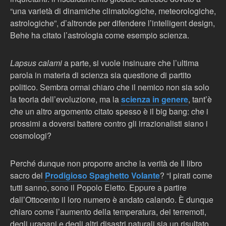
“una varietà di dinamiche climatologiche, meteorologiche,
astrologiche”, d’altronde per difendere l’intelligent design,
Behe ha citato l’astrologia come esempio scienza.
Lapsus calami
a parte, si vuole insinuare che l’ultima
parola in materia di scienza sia questione di partito
politico. Sembra ormai chiaro che il nemico non sia solo
la teoria dell’evoluzione, ma la
scienza in genere
, tant’è
che un altro argomento citato spesso è il big bang: che i
prossimi a doversi battere contro gli irrazionalisti siano i
cosmologi?
Perché dunque non proporre anche la verità de Il libro
sacro del
Prodigioso Spaghetto Volante
? “I pirati come
tutti sanno, sono il Popolo Eletto. Eppure a partire
dall’Ottocento il loro numero è andato calando. È dunque
chiaro come l’aumento della temperatura, dei terremoti,
degli uragani e degli altri disastri naturali sia un risultato