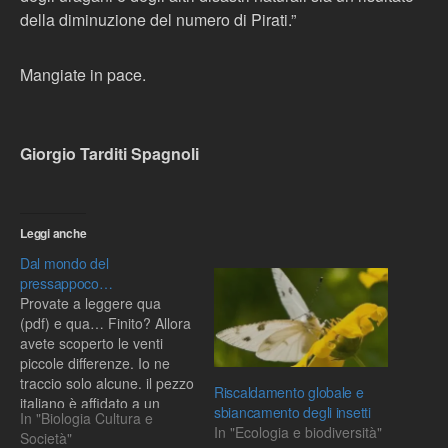
della diminuzione del numero di Pirati.”
Mangiate in pace.
Giorgio Tarditi Spagnoli
Leggi anche
Dal mondo del
pressappoco…
Provate a leggere qua
(pdf) e qua… Finito? Allora
avete scoperto le venti
piccole differenze. Io ne
traccio solo alcune. il pezzo
Riscaldamento globale e
italiano è affidato a un
sbiancamento degli insetti
In "Biologia Cultura e
sociologo potentemente
In "Ecologia e biodiversità"
Società"
connotato politicamente,