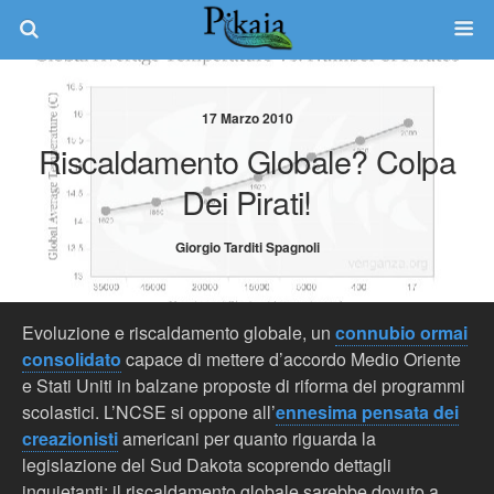
17 Marzo 2010
Riscaldamento Globale? Colpa
Dei Pirati!
Giorgio Tarditi Spagnoli
Evoluzione e riscaldamento globale, un
connubio ormai
consolidato
capace di mettere d’accordo Medio Oriente
e Stati Uniti in balzane proposte di riforma dei programmi
scolastici. L’NCSE si oppone all’
ennesima pensata dei
creazionisti
americani per quanto riguarda la
legislazione del Sud Dakota scoprendo dettagli
inquietanti: il riscaldamento globale sarebbe dovuto a