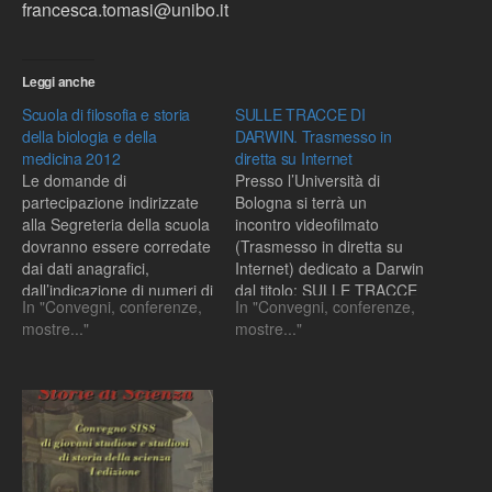
francesca.tomasi@unibo.it
Leggi anche
Scuola di filosofia e storia
SULLE TRACCE DI
della biologia e della
DARWIN. Trasmesso in
medicina 2012
diretta su Internet
Le domande di
Presso l’Università di
partecipazione indirizzate
Bologna si terrà un
alla Segreteria della scuola
incontro videofilmato
dovranno essere corredate
(Trasmesso in diretta su
dai dati anagrafici,
Internet) dedicato a Darwin
dall’indicazione di numeri di
dal titolo: SULLE TRACCE
In "Convegni, conferenze,
In "Convegni, conferenze,
telefono e indirizzi e-mail
DI DARWIN. Incontro con
mostre..."
mostre..."
dove essere contattati, da
gli studenti delle Scuole
un curriculum vitae, da un
Medie Superiori Sabato 29
elenco delle pubblicazioni e
ottobre 2005, ore 10:00.
da una selezione di non più
Università di Bologna -
di tre pubblicazioni. Sono
Aula D, Viale B. Pichat 6/2
previste borse di studio…
Ecco il programma:…