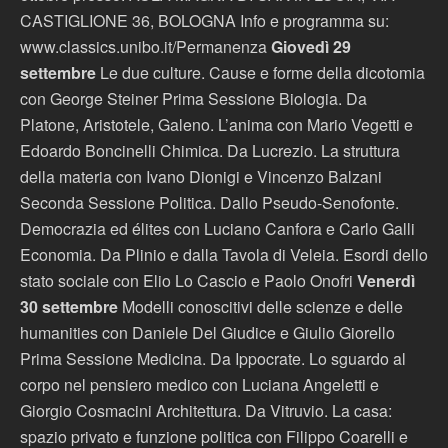
CASTIGLIONE 36, BOLOGNA Info e programma su:
www.classics.unibo.it/Permanenza
Giovedì 29
settembre
Le due culture. Cause e forme della dicotomia
con George Steiner Prima Sessione Biologia. Da
Platone, Aristotele, Galeno. L’anima con Mario Vegetti e
Edoardo Boncinelli Chimica. Da Lucrezio. La struttura
della materia con Ivano Dionigi e Vincenzo Balzani
Seconda Sessione Politica. Dallo Pseudo-Senofonte.
Democrazia ed élites con Luciano Canfora e Carlo Galli
Economia. Da Plinio e dalla Tavola di Veleia. Esordi dello
stato sociale con Elio Lo Cascio e Paolo Onofri
Venerdì
30 settembre
Modelli conoscitivi delle scienze e delle
humanities con Daniele Del Giudice e Giulio Giorello
Prima Sessione Medicina. Da Ippocrate. Lo sguardo al
corpo nel pensiero medico con Luciana Angeletti e
Giorgio Cosmacini Architettura. Da Vitruvio. La casa:
spazio privato e funzione politica con Filippo Coarelli e