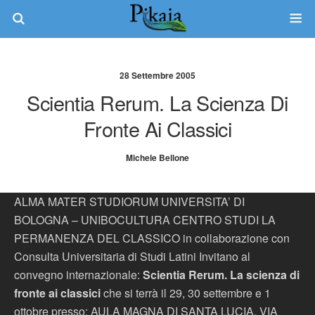
28 Settembre 2005
Scientia Rerum. La Scienza Di
Fronte Ai Classici
Michele Bellone
ALMA MATER STUDIORUM UNIVERSITA’ DI
BOLOGNA – UNIBOCULTURA CENTRO STUDI LA
PERMANENZA DEL CLASSICO in collaborazione con
Consulta Universitaria di Studi Latini Invitano al
convegno internazionale:
Scientia Rerum. La scienza di
fronte ai classici
che si terrà il 29, 30 settembre e 1
ottobre presso: AULA MAGNA DI SANTA LUCIA, VIA