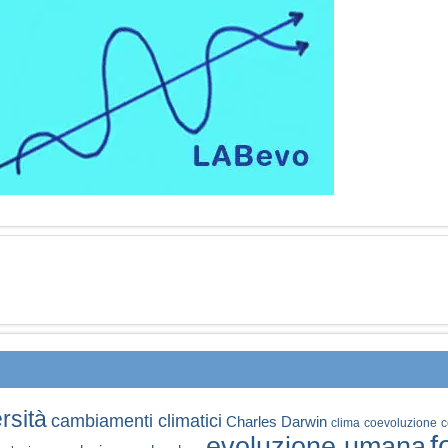
rsità
cambiamenti climatici
Charles Darwin
clima
coevoluzione
c
f
evoluzione umana