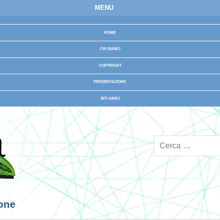
MENU
HOME
CHI SIAMO
COPYRIGHT
PRESENTAZIONE
SITI AMICI
ione