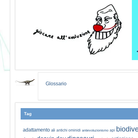
Glossario
Tag
biodive
adattamento
ali
antichi ominidi
api
antievoluzionismo