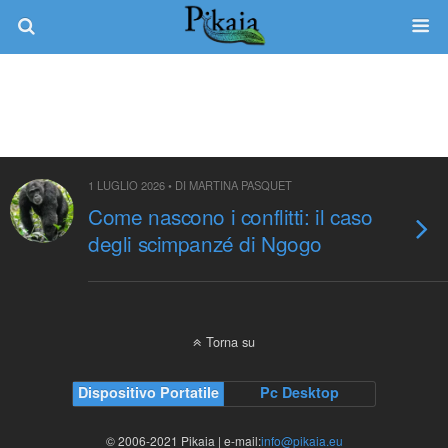
Tag › Gruppi
1 LUGLIO 2026 • DI MARTINA PASQUET
Come nascono i conflitti: il caso
degli scimpanzé di Ngogo
Torna su
Dispositivo Portatile
Pc Desktop
© 2006-2021 Pikaia | e-mail:
info@pikaia.eu