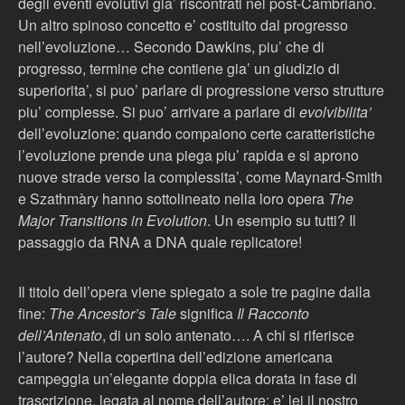
degli eventi evolutivi gia’ riscontrati nel post-Cambriano.
Un altro spinoso concetto e’ costituito dal progresso
nell’evoluzione… Secondo Dawkins, piu’ che di
progresso, termine che contiene gia’ un giudizio di
superiorita’, si puo’ parlare di progressione verso strutture
piu’ complesse. Si puo’ arrivare a parlare di
evolvibilita’
dell’evoluzione: quando compaiono certe caratteristiche
l’evoluzione prende una piega piu’ rapida e si aprono
nuove strade verso la complessita’, come Maynard-Smith
e Szathmàry hanno sottolineato nella loro opera
The
Major Transitions in Evolution
. Un esempio su tutti? Il
passaggio da RNA a DNA quale replicatore!
Il titolo dell’opera viene spiegato a sole tre pagine dalla
fine:
The Ancestor’s Tale
significa
Il Racconto
dell’Antenato
, di un solo antenato…. A chi si riferisce
l’autore? Nella copertina dell’edizione americana
campeggia un’elegante doppia elica dorata in fase di
trascrizione, legata al nome dell’autore: e’ lei il nostro