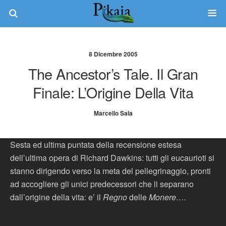
8 Dicembre 2005
The Ancestor’s Tale. Il Gran
Finale: L’Origine Della Vita
Marcello Sala
Sesta ed ultima puntata della recensione estesa
dell’ultima opera di Richard Dawkins: tutti gli eucaurioti si
stanno dirigendo verso la meta del pellegrinaggio, pronti
ad accogliere gli unici predecessori che li separano
dall’origine della vita: e’ il
Regno
delle
Monere….