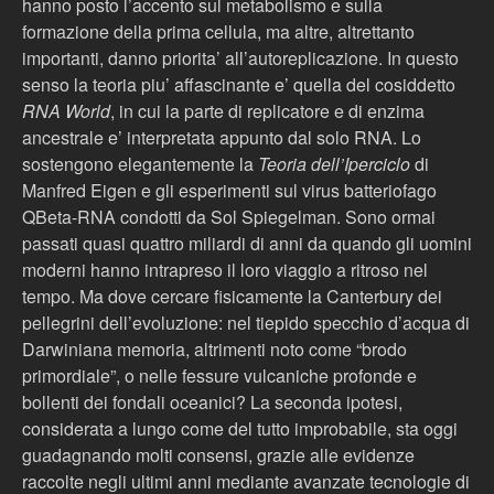
hanno posto l’accento sul metabolismo e sulla
formazione della prima cellula, ma altre, altrettanto
importanti, danno priorita’ all’autoreplicazione. In questo
senso la teoria piu’ affascinante e’ quella del cosiddetto
RNA World
, in cui la parte di replicatore e di enzima
ancestrale e’ interpretata appunto dal solo RNA. Lo
sostengono elegantemente la
Teoria dell’Iperciclo
di
Manfred Eigen e gli esperimenti sul virus batteriofago
QBeta-RNA condotti da Sol Spiegelman. Sono ormai
passati quasi quattro miliardi di anni da quando gli uomini
moderni hanno intrapreso il loro viaggio a ritroso nel
tempo. Ma dove cercare fisicamente la Canterbury dei
pellegrini dell’evoluzione: nel tiepido specchio d’acqua di
Darwiniana memoria, altrimenti noto come “brodo
primordiale”, o nelle fessure vulcaniche profonde e
bollenti dei fondali oceanici? La seconda ipotesi,
considerata a lungo come del tutto improbabile, sta oggi
guadagnando molti consensi, grazie alle evidenze
raccolte negli ultimi anni mediante avanzate tecnologie di