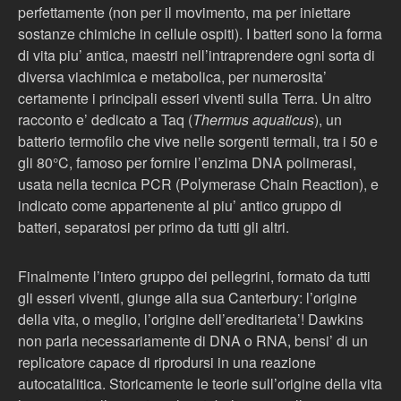
perfettamente (non per il movimento, ma per iniettare
sostanze chimiche in cellule ospiti). I batteri sono la forma
di vita piu’ antica, maestri nell’intraprendere ogni sorta di
diversa viachimica e metabolica, per numerosita’
certamente i principali esseri viventi sulla Terra. Un altro
racconto e’ dedicato a Taq (
Thermus aquaticus
), un
batterio termofilo che vive nelle sorgenti termali, tra i 50 e
gli 80°C, famoso per fornire l’enzima DNA polimerasi,
usata nella tecnica PCR (Polymerase Chain Reaction), e
indicato come appartenente al piu’ antico gruppo di
batteri, separatosi per primo da tutti gli altri.
Finalmente l’intero gruppo dei pellegrini, formato da tutti
gli esseri viventi, giunge alla sua Canterbury: l’origine
della vita, o meglio, l’origine dell’ereditarieta’! Dawkins
non parla necessariamente di DNA o RNA, bensi’ di un
replicatore capace di riprodursi in una reazione
autocatalitica. Storicamente le teorie sull’origine della vita