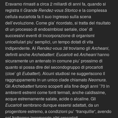
Eravamo rimasti a circa 2 miliardi di anni fa, quando si
registra il
Grande Rendez-vous Storico
e la complessa
cellula eucariota fa il suo ingresso sulla scena
dell’evoluzione. Come gia’ ricordato, si tratta del risultato
di un processo di endosimbiosi seriale, cioe’ di
successivi eventi di incorporazione di organismi
unicellulari piu’ semplici, un tempo dotati di vita
indipendente. Al
Rendez-vous 38
troviamo gli
Archeani
,
definiti anche
Archebatteri
:
Eucarioti
ed
Archeani
hanno
sicuramente un antenato in comune piu’ prossimo di
quanto si possa dire del secondogruppo di procarioti
(cioe’ gli
Eubatteri
). Alcuni studiosi ne suggeriscono il
raggruppamento in un unico clade chiamato
Neomura
.
Gli
Archebatteri
furono scoperti alla fine degli anni ’70 in
ambienti estremi come fonti termali, anche caldissime,
acque estremamente salate, acide o alcaline. Gli
Eucarioti
sembrano dunque essersi adattati, da un
progenitore estremo, a condizioni pu’ “tranquille”, avendo
nel frattempo incorporato altri procarioti.