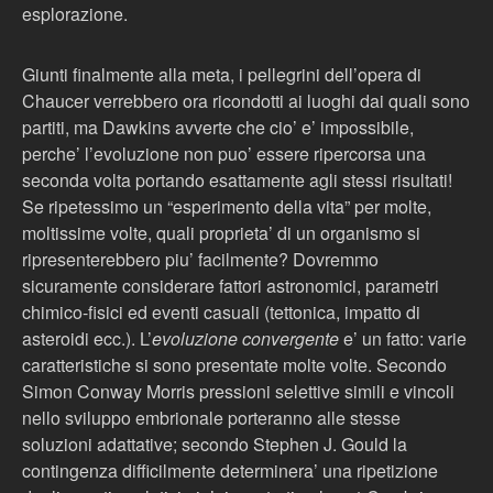
esplorazione.
Giunti finalmente alla meta, i pellegrini dell’opera di
Chaucer verrebbero ora ricondotti ai luoghi dai quali sono
partiti, ma Dawkins avverte che cio’ e’ impossibile,
perche’ l’evoluzione non puo’ essere ripercorsa una
seconda volta portando esattamente agli stessi risultati!
Se ripetessimo un “esperimento della vita” per molte,
moltissime volte, quali proprieta’ di un organismo si
ripresenterebbero piu’ facilmente? Dovremmo
sicuramente considerare fattori astronomici, parametri
chimico-fisici ed eventi casuali (tettonica, impatto di
asteroidi ecc.). L’
evoluzione convergente
e’ un fatto: varie
caratteristiche si sono presentate molte volte. Secondo
Simon Conway Morris pressioni selettive simili e vincoli
nello sviluppo embrionale porteranno alle stesse
soluzioni adattative; secondo Stephen J. Gould la
contingenza difficilmente determinera’ una ripetizione