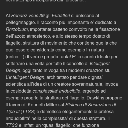
Al
Rendez-vous 39
gli
Eubatteri
si uniscono al
pellegrinaggio. Il racconto piu’ importante e’ dedicato a
Rhizobium
, importante batterio coinvolto nella fissazione
dell’azoto atmosferico, e allo stesso tempo dotato di
flagello, struttura di movimento che contiene quella che
puo’ essere considerata come esempio in natura
(unico…) di vera e propria ruota! E’ lo spunto ideale per
sotterrare una volta per tutte il concetto di
Intelligent
Design
, oggi tanto in voga tra i moderni creazionisti.
L’
Intelligent Design
, architettato per dare dignita’
scientifica all’idea di un creatore sovrannaturale, invoca
la cosiddetta
complessita’ irriducibile
, ergendo ad
esempio proprio la struttura del flagello: Dawkins propone
il lavoro di Kenneth Miller sul
Sistema di Secrezione di
Tipo III
(
TTSS
) e demolisce elegantemente la pretesa
irriducibilita’ nella complessita’ di questa struttura. Il
TTSS
e’ infatti un “quasi flagello” che funziona