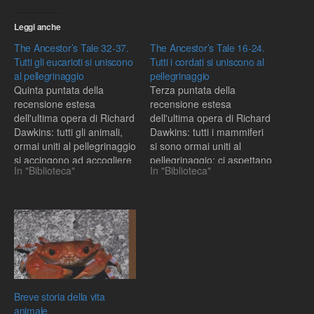
Leggi anche
The Ancestor’s Tale 32-37.
The Ancestor’s Tale 16-24.
Tutti gli eucarioti si uniscono
Tutti i cordati si uniscono al
al pellegrinaggio
pellegrinaggio
Quinta puntata della
Terza puntata della
recensione estesa
recensione estesa
dell'ultima opera di Richard
dell'ultima opera di Richard
Dawkins: tutti gli animali,
Dawkins: tutti i mammiferi
ormai uniti al pellegrinaggio
si sono ormai uniti al
si accingono ad accogliere
pellegrinaggio; ci aspettano
In "Biblioteca"
In "Biblioteca"
gli esseri viventi con cui
importanti Rendez-vous,
dividono il Dominio
attraverso i quali
Eukarya.... Il nostro piu'
incontreremo via via i co-
lontano co-antenato:finora
antenati con cui dividiamo il
incontrato, il numero 31, ci
phylum.... Ci eravamo
lega alle spugne, gli ultimi
lasciati poco dopo l'inizio
membri dei Metazoi,
del Giurassico, quando la
formatisi per…
Pangea costituiva ancora
un…
Breve storia della vita
animale