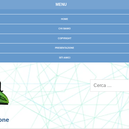
MENU
HOME
CHI SIAMO
COPYRIGHT
PRESENTAZIONE
SITI AMICI
ione