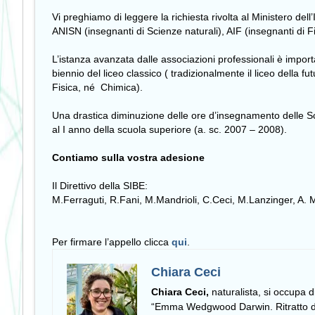
Vi preghiamo di leggere la richiesta rivolta al Ministero de
ANISN (insegnanti di Scienze naturali), AIF (insegnanti di 
L’istanza avanzata dalle associazioni professionali è importa
biennio del liceo classico ( tradizionalmente il liceo della f
Fisica, né Chimica).
Una drastica diminuzione delle ore d’insegnamento delle Scienz
al I anno della scuola superiore (a. sc. 2007 – 2008).
Contiamo sulla vostra adesione
Il Direttivo della SIBE:
M.Ferraguti, R.Fani, M.Mandrioli, C.Ceci, M.Lanzinger, A. M
Per firmare l’appello clicca
qui
.
Chiara Ceci
Chiara Ceci,
naturalista, si occupa 
“Emma Wedgwood Darwin. Ritratto di 