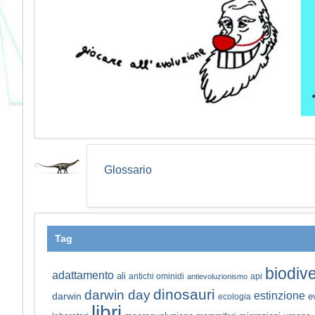
Glossario
Tag
biodive
adattamento
ali
antichi ominidi
api
antievoluzionismo
dinosauri
darwin day
estinzione
darwin
e
ecologia
libri