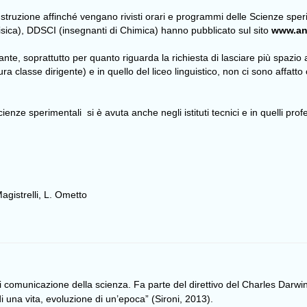
ll’Istruzione affinché vengano rivisti orari e programmi delle Scienze sp
Fisica), DDSCI (insegnanti di Chimica) hanno pubblicato sul sito
www.ani
nte, soprattutto per quanto riguarda la richiesta di lasciare più spazio 
utura classe dirigente) e in quello del liceo linguistico, non ci sono affat
e sperimentali si è avuta anche negli istituti tecnici e in quelli professi
agistrelli, L. Ometto
di comunicazione della scienza. Fa parte del direttivo del Charles Darwin
una vita, evoluzione di un’epoca” (Sironi, 2013).