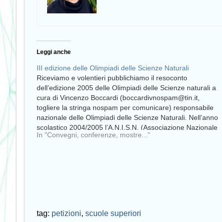
Leggi anche
III edizione delle Olimpiadi delle Scienze Naturali
Riceviamo e volentieri pubblichiamo il resoconto
dell’edizione 2005 delle Olimpiadi delle Scienze naturali a
cura di Vincenzo Boccardi (boccardivnospam@tin.it,
togliere la stringa nospam per comunicare) responsabile
nazionale delle Olimpiadi delle Scienze Naturali. Nell’anno
scolastico 2004/2005 l’A.N.I.S.N. (Associazione Nazionale
In "Convegni, conferenze, mostre..."
Insegnanti Scienze Naturali) con il patrocinio del Miur ha
svolto la III…
tag:
petizioni
,
scuole superiori