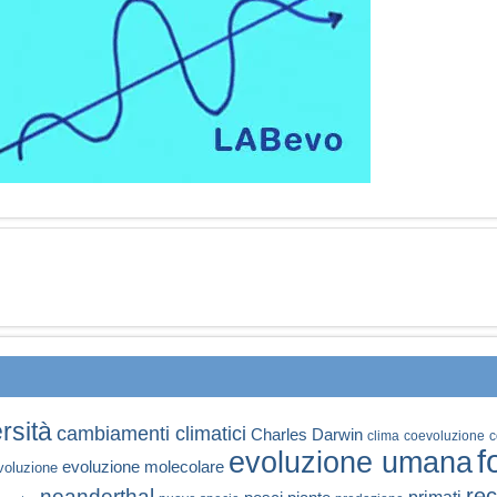
rsità
cambiamenti climatici
Charles Darwin
clima
coevoluzione
c
f
evoluzione umana
evoluzione molecolare
voluzione
rec
neanderthal