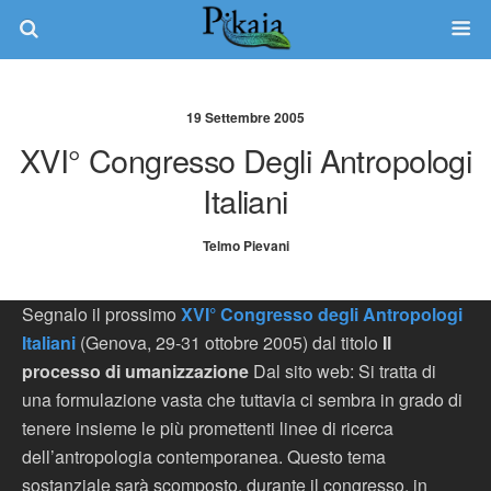
19 Settembre 2005
XVI° Congresso Degli Antropologi
Italiani
Telmo Pievani
Segnalo il prossimo
XVI° Congresso degli Antropologi
Italiani
(Genova, 29-31 ottobre 2005) dal titolo
Il
processo di umanizzazione
Dal sito web: Si tratta di
una formulazione vasta che tuttavia ci sembra in grado di
tenere insieme le più promettenti linee di ricerca
dell’antropologia contemporanea. Questo tema
sostanziale sarà scomposto, durante il congresso, in