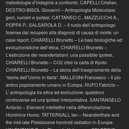
metodologie d’indagine a confronto. CAPELLI Cristian,
DESTRO-BISOL Giovanni – Antropologia Molecolare:
geni, numeri e ipotesi. CATTANEO C., MAZZUCCHI A.,
POPPA P., SALSAROLA D. – Il ruolo dell’antropologo
forense dal recupero alla diagnosi di causa di morte: un
case report. CHIARELLI Brunetto – Le basi biologiche ed
evoluzionistiche dell’etica. CHIARELLI Brunetto –
L’estinzione dei neandertaliani: una possibile ipotesi.
CHIARELLI Brunetto – CO2 oltre la carta di Kyoto.
CHIARELLI Brunetto – La storia dell’insegnamento della
“storia dell’Uomo in Italia”. MALLEGNI Francesco – Il più
antico popolamento umano in Europa. RUFO Fabrizio –
L’ antropologia tra etica ed evoluzione: questioni
controverse ed una ipotesi interpretativa. SANTANGELO
Antonio – Elementi intellettivi nella differenziazione
Hominina Homo. TATTERSALL Ian – Neanderthals and
the mid-late Pleistocene hominid radiation in Europe.