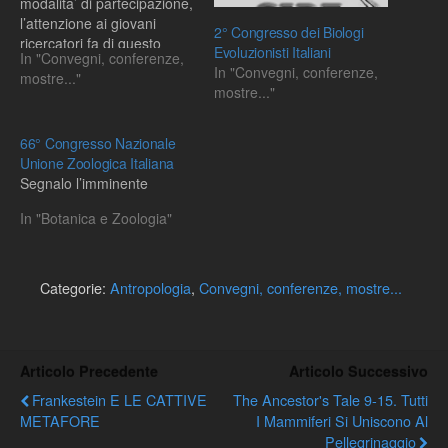
modalita’ di partecipazione,
l’attenzione ai giovani
2° Congresso dei Biologi
ricercatori fa di questo
Evoluzionisti Italiani
In "Convegni, conferenze,
appuntamento un evento
In "Convegni, conferenze,
mostre..."
simbolo di quello che
mostre..."
dovrebbe essere lo scopo
di quasi ogni meeting,
congresso scientifico che si
66° Congresso Nazionale
rispetti!!!!!!!
Unione Zoologica Italiana
Segnalo l’imminente
In "Botanica e Zoologia"
Categorie:
Antropologia
,
Convegni, conferenze, mostre...
Articolo Precedente
Articolo Successivo
Frankestein E LE CATTIVE
The Ancestor's Tale 9-15. Tutti
METAFORE
I Mammiferi Si Uniscono Al
Pellegrinaggio