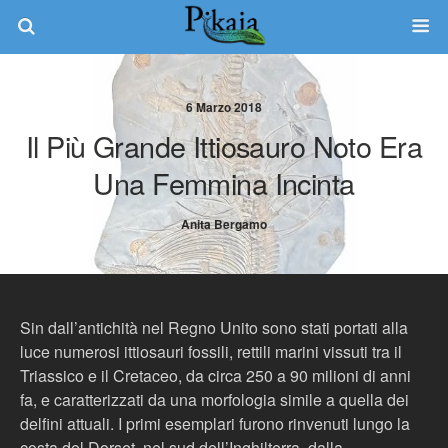
6 Marzo 2018
Il Più Grande Ittiosauro Noto Era
Una Femmina Incinta
Anita Bergamo
Sin dall’antichità nel Regno Unito sono stati portati alla
luce numerosi ittiosauri fossili, rettili marini vissuti tra il
Triassico e il Cretaceo, da circa 250 a 90 milioni di anni
fa, e caratterizzati da una morfologia simile a quella dei
delfini attuali. I primi esemplari furono rinvenuti lungo la
costa del Dorset, nel sud dell’Inghilterra, dalla