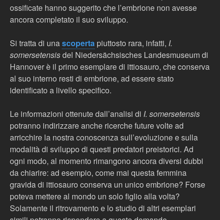
ossificate hanno suggerito che l’embrione non avesse
ancora completato il suo sviluppo.
Si tratta di una
scoperta
piuttosto rara, infatti,
I.
somersetensis
del Niedersächsisches Landesmuseum di
Hannover è il primo esemplare di ittiosauro, che conserva
al suo interno resti di embrione, ad essere stato
identificato a livello specifico.
Le informazioni ottenute dall’analisi di
I. somersetensis
potranno indirizzare anche ricerche future volte ad
arricchire la nostra conoscenza sull’evoluzione e sulla
modalità di sviluppo di questi predatori preistorici. Ad
ogni modo, al momento rimangono ancora diversi dubbi
da chiarire: ad esempio, come mai questa femmina
gravida di ittiosauro conserva un unico embrione? Forse
poteva mettere al mondo un solo figlio alla volta?
Solamente il ritrovamento e lo studio di altri esemplari
simili potranno rispondere a queste domande.