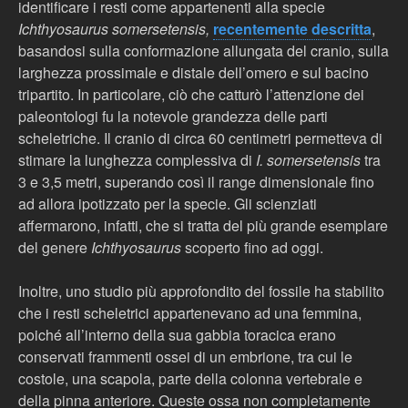
identificare i resti come appartenenti alla specie
Ichthyosaurus somersetensis,
recentemente descritta
,
basandosi sulla conformazione allungata del cranio, sulla
larghezza prossimale e distale dell’omero e sul bacino
tripartito. In particolare, ciò che catturò l’attenzione dei
paleontologi fu la notevole grandezza delle parti
scheletriche. Il cranio di circa 60 centimetri permetteva di
stimare la lunghezza complessiva di
I. somersetensis
tra
3 e 3,5 metri, superando così il range dimensionale fino
ad allora ipotizzato per la specie. Gli scienziati
affermarono, infatti, che si tratta del più grande esemplare
del genere
Ichthyosaurus
scoperto fino ad oggi.
Inoltre, uno studio più approfondito del fossile ha stabilito
che i resti scheletrici appartenevano ad una femmina,
poiché all’interno della sua gabbia toracica erano
conservati frammenti ossei di un embrione, tra cui le
costole, una scapola, parte della colonna vertebrale e
della pinna anteriore. Queste ossa non completamente