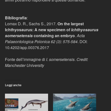
Bibliografia
:
Lomax D. R., Sachs S., 2017.
On the largest
Ichthyosaurus: A new specimen of
Ichthyosaurus
somersetensis
containing an embryo
.
Acta
Palaeontologica Polonica 62 (3)
: 575-584
. DOI:
10.4202/app.00376.2017
Fonte dell’immagine di
I.
somersetensis
.
Credit:
Manchester University
Leggi anche