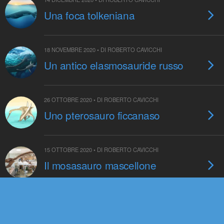
Una foca tolkeniana
18 NOVEMBRE 2020 • DI ROBERTO CAVICCHI
Un antico elasmosauride russo
26 OTTOBRE 2020 • DI ROBERTO CAVICCHI
Uno pterosauro ficcanaso
15 OTTOBRE 2020 • DI ROBERTO CAVICCHI
Il mosasauro mascellone
12 OTTOBRE 2020 • DI SIMONE REBUFFI
La fine del rinoceronte lanoso