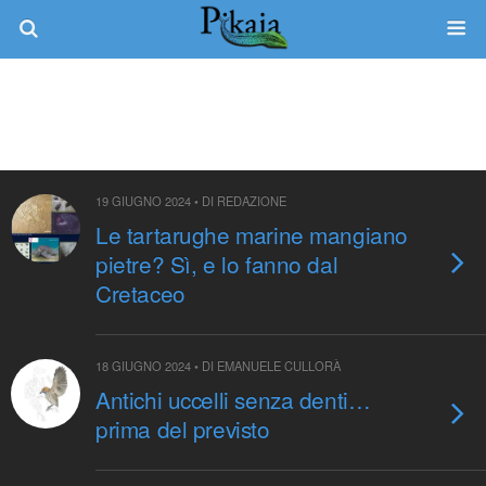
Tag › Specie Estinte
19 GIUGNO 2024 • DI REDAZIONE
Le tartarughe marine mangiano
pietre? Sì, e lo fanno dal
Cretaceo
18 GIUGNO 2024 • DI EMANUELE CULLORÀ
Antichi uccelli senza denti…
prima del previsto