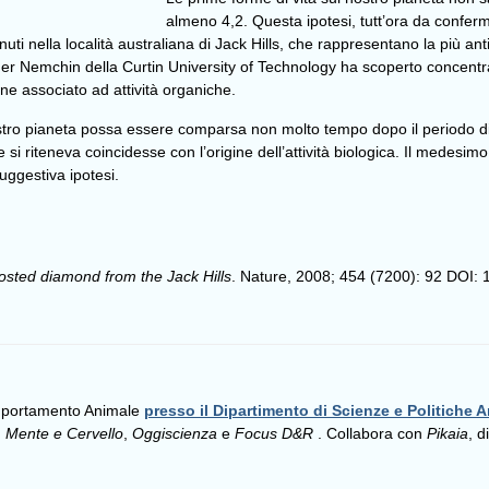
almeno 4,2. Questa ipotesi, tutt’ora da conferm
nvenuti nella località australiana di Jack Hills, che rappresentano la più a
nder Nemchin della Curtin University of Technology ha scoperto concentr
ene associato ad attività organiche.
nostro pianeta possa essere comparsa non molto tempo dopo il periodo d
riteneva coincidesse con l’origine dell’attività biologica. Il medesimo g
suggestiva ipotesi.
hosted diamond from the Jack Hills
. Nature, 2008; 454 (7200): 92 DOI:
omportamento Animale
presso il Dipartimento di Scienze e Politiche A
,
Mente e Cervello
,
Oggiscienza
e
Focus D&R
. Collabora con
Pikaia
, d