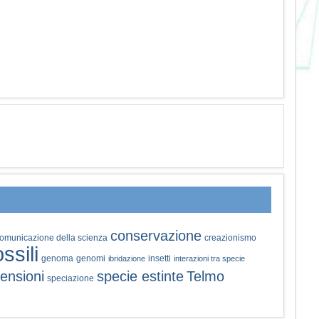
conservazione
omunicazione della scienza
creazionismo
ossili
genoma
genomi
insetti
ibridazione
interazioni tra specie
ensioni
specie estinte
Telmo
speciazione