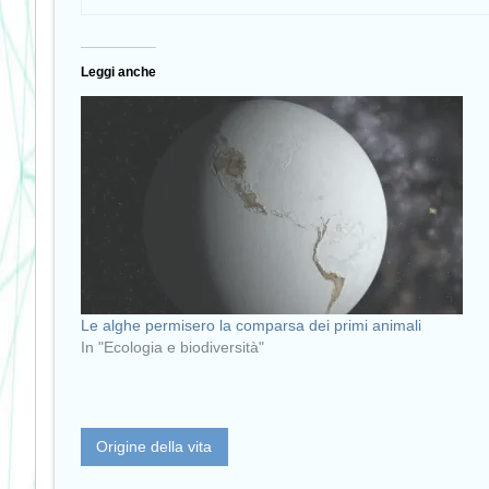
Leggi anche
Le alghe permisero la comparsa dei primi animali
In "Ecologia e biodiversità"
Origine della vita