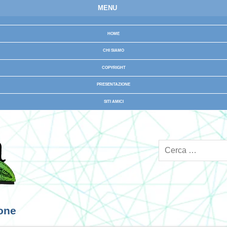
MENU
HOME
CHI SIAMO
COPYRIGHT
PRESENTAZIONE
SITI AMICI
ione