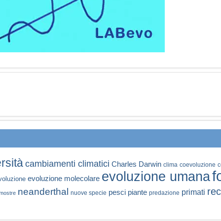
rsità
cambiamenti climatici
Charles Darwin
clima
coevoluzione
c
f
evoluzione umana
evoluzione molecolare
voluzione
rec
neanderthal
primati
pesci
piante
nuove specie
predazione
mostre