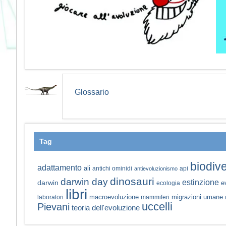
Glossario
Tag
biodive
adattamento
ali
antichi ominidi
api
antievoluzionismo
dinosauri
darwin day
estinzione
darwin
e
ecologia
libri
macroevoluzione
migrazioni umane
laboratori
mammiferi
uccelli
Pievani
teoria dell'evoluzione