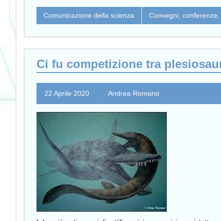
Comunicazione della scienza
Convegni, conferenze, 
Ci fu competizione tra plesiosau
22 Aprile 2020
Andrea Romano