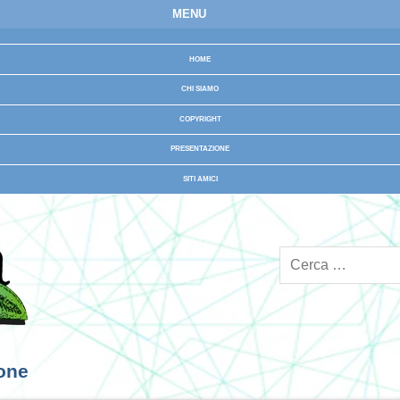
MENU
HOME
CHI SIAMO
COPYRIGHT
PRESENTAZIONE
SITI AMICI
ione