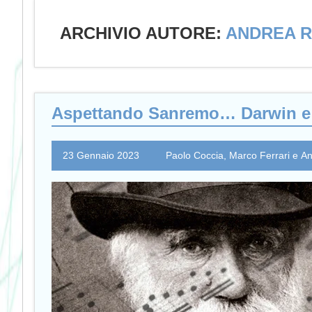
ARCHIVIO AUTORE:
ANDREA 
Aspettando Sanremo… Darwin e l
23 Gennaio 2023
Paolo Coccia, Marco Ferrari e 