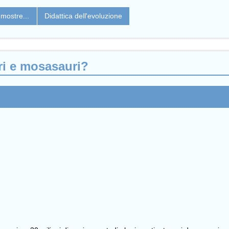
mostre...
Didattica dell'evoluzione
ri e mosasauri?