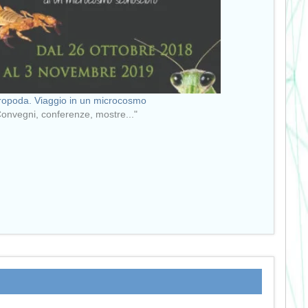
ropoda. Viaggio in un microcosmo
Convegni, conferenze, mostre..."