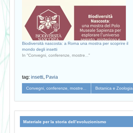
Biodiversità nascosta: a Roma una mostra per scoprire il
mondo degli insetti
In "Convegni, conferenze, mostre..."
tag:
insetti
,
Pavia
Convegni, conferenze, mostre...
Botanica e Zoologia
Materiale per la storia dell’evoluzionismo