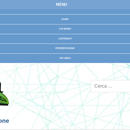
MENU
HOME
CHI SIAMO
COPYRIGHT
PRESENTAZIONE
SITI AMICI
ione