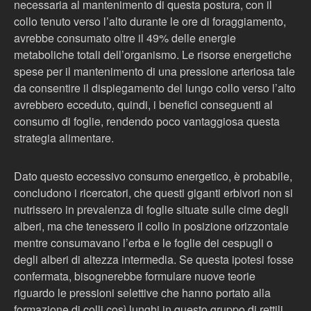
necessaria al mantenimento di questa postura, con il
collo tenuto verso l’alto durante le ore di foraggiamento,
avrebbe consumato oltre il 49% delle energie
metaboliche totali dell’organismo. Le risorse energetiche
spese per il mantenimento di una pressione arteriosa tale
da consentire il dispiegamento del lungo collo verso l’alto
avrebbero ecceduto, quindi, i benefici conseguenti al
consumo di foglie, rendendo poco vantaggiosa questa
strategia alimentare.
Dato questo eccessivo consumo energetico, è probabile,
concludono i ricercatori, che questi giganti erbivori non si
nutrissero in prevalenza di foglie situate sulle cime degli
alberi, ma che tenessero il collo in posizione orizzontale
mentre consumavano l’erba e le foglie dei cespugli o
degli alberi di altezza intermedia. Se questa ipotesi fosse
confermata, bisognerebbe formulare nuove teorie
riguardo le pressioni selettive che hanno portato alla
formazione di colli così lunghi in questo gruppo di rettili