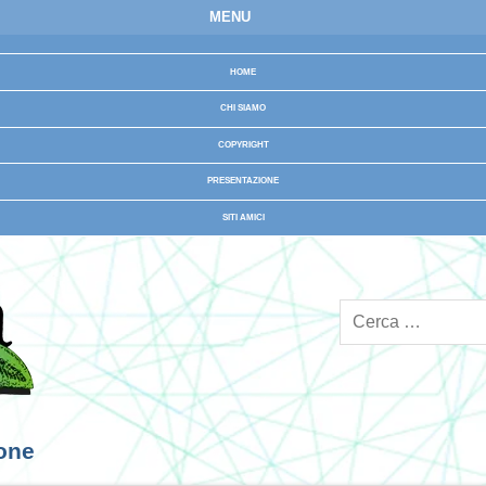
MENU
HOME
CHI SIAMO
COPYRIGHT
PRESENTAZIONE
SITI AMICI
ione