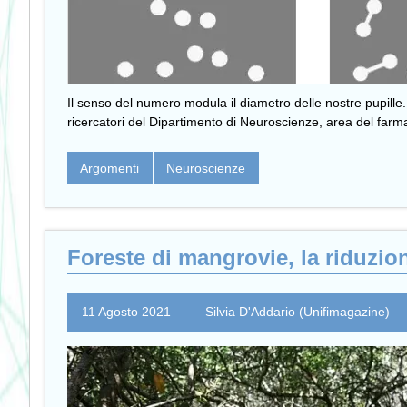
Il senso del numero modula il diametro delle nostre pupille. 
ricercatori del Dipartimento di Neuroscienze, area del far
Argomenti
Neuroscienze
Foreste di mangrovie, la riduzio
11 Agosto 2021
Silvia D'Addario (Unifimagazine)