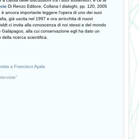
 a causa delle discussioni tra i suoi sostenitori, e ce la
ecie
Di Renzo Editore, Collana I dialoghi, pp. 120, 2005
 è ancora importante leggere l’opera di uno dei suoi
fia, già uscita nel 1997 e ora arricchita di nuovi
ldt ci invita alla conoscenza di noi stessi e del mondo
e Galàpagos, alla cui conservazione egli ha dato un
della ricerca scientifica.
rvista a Francisco Ayala
nterviste"