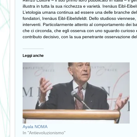
Renzo Editore – il suo primo libro pubblicato in Italia – il g
illustra in tutta la sua ricchezza e varietà. Irenäus Eibl-Eibe
L’etologia umana continua ad essere una delle branche del 
fondatori, Irenäus Eibl-Eibelsfeldt. Dello studioso viennese,
interventi. Particolarmente attento al comportamento dei ba
che ci circonda, che egli osserva con uno sguardo curioso 
contributo decisivo, con la sua penetrante osservazione del v
Leggi anche
Ayala NOMA
In "Antievoluzionismo"