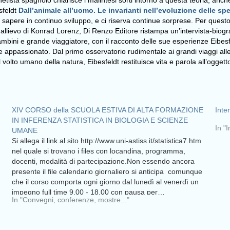
enetista spagnolo chiarisce i malintesi sorti intorno a questa teoria, anche
lsfeldt
Dall’animale all’uomo. Le invarianti nell’evoluzione delle sp
sapere in continuo sviluppo, e ci riserva continue sorprese. Per questo
 allievo di Konrad Lorenz, Di Renzo Editore ristampa un’intervista-biogra
mbini e grande viaggiatore, con il racconto delle sue esperienze Eibesfe
e appassionato. Dal primo osservatorio rudimentale ai grandi viaggi all
olto umano della natura, Eibesfeldt restituisce vita e parola all’oggetto 
XIV CORSO della SCUOLA ESTIVA DI ALTA FORMAZIONE
Inte
IN INFERENZA STATISTICA IN BIOLOGIA E SCIENZE
In "I
UMANE
Si allega il link al sito http://www.uni-astiss.it/statistica7.htm
nel quale si trovano i files con locandina, programma,
docenti, modalità di partecipazione.Non essendo ancora
presente il file calendario giornaliero si anticipa comunque
che il corso comporta ogni giorno dal lunedì al venerdì un
impegno full time 9.00 - 18.00 con pausa per…
In "Convegni, conferenze, mostre..."