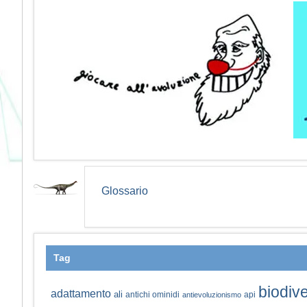
Glossario
Tag
biodive
adattamento
ali
antichi ominidi
api
antievoluzionismo