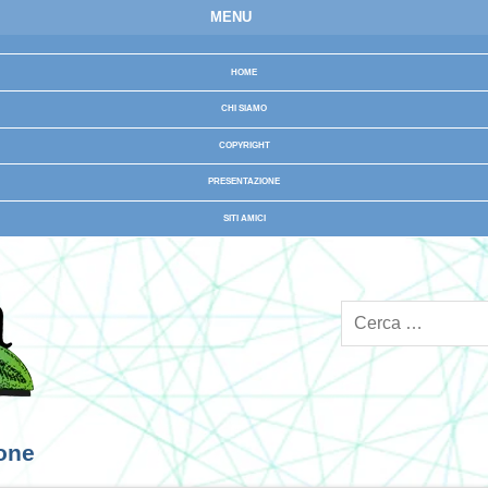
MENU
HOME
CHI SIAMO
COPYRIGHT
PRESENTAZIONE
SITI AMICI
ione