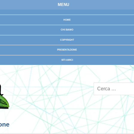
MENU
HOME
CHI SIAMO
COPYRIGHT
PRESENTAZIONE
SITI AMICI
ione