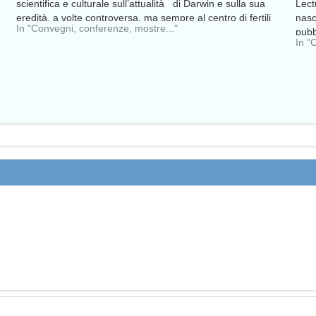
scientifica e culturale sull’attualità di Darwin e sulla sua
Lect
eredità, a volte controversa, ma sempre al centro di fertili
nasc
In "Convegni, conferenze, mostre..."
dibattiti e…
pubb
In "
soll