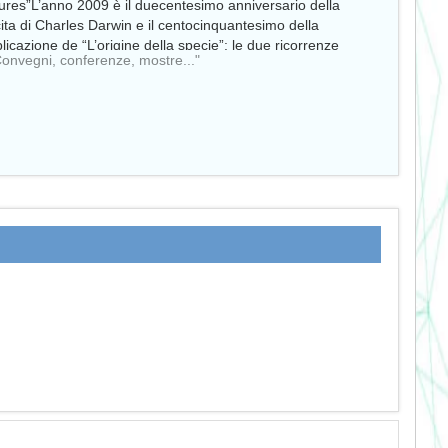
ures”L’anno 2009 è il duecentesimo anniversario della
ita di Charles Darwin e il centocinquantesimo della
licazione de “L’origine della specie”: le due ricorrenze
Convegni, conferenze, mostre..."
ecitano una rinnovata…